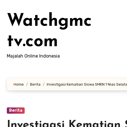
Lewati
ke
Watchgmc
konten
tv.com
Majalah Online Indonesia
Home
Berita
Investigasi Kematian Siswa SMKN 1 Nias Sela
Berita
Investigasi Kematian