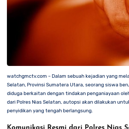
watchgmctv.com – Dalam sebuah kejadian yang melanda Sekolah Menengah Kejuruan Negeri 1 di Kabupaten Nias
Selatan, Provinsi Sumatera Utara, seorang siswa beru
diduga berkaitan dengan tindakan penganiayaan oleh 
dari Polres Nias Selatan, autopsi akan dilakukan 
penyidikan yang tengah berlangsung.
Komunikasi Resmi dari Polres Nias S