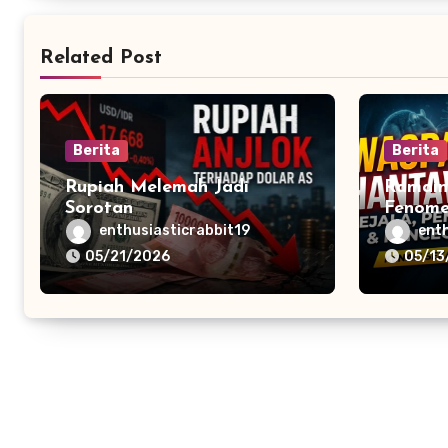
Related Post
Berita
Berita
Rupiah Melemah Jadi
Ramain
Sorotan
Fenome
Informa
enthusiasticrabbit19
ent
Media 
05/21/2026
05/13