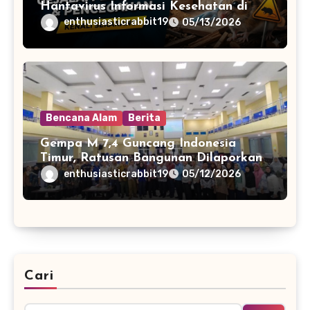
Hantavirus Informasi Kesehatan di
Media Sosial
enthusiasticrabbit19
05/13/2026
Bencana Alam
Berita
Gempa M 7,4 Guncang Indonesia
Timur, Ratusan Bangunan Dilaporkan
Rusak
enthusiasticrabbit19
05/12/2026
Cari