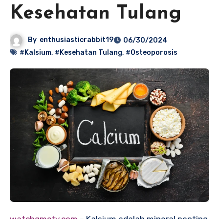
Kesehatan Tulang
By
enthusiasticrabbit19
06/30/2024
#Kalsium
,
#Kesehatan Tulang
,
#Osteoporosis
watchgmctv.com
– Kalsium adalah mineral penting