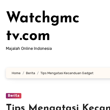
Lewati
ke
Watchgmc
konten
tv.com
Majalah Online Indonesia
Home
Berita
Tips Mengatasi Kecanduan Gadget
Berita
Tips Mengatasi Keca