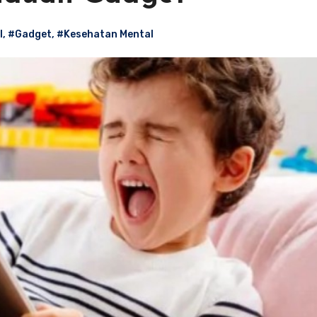
l
,
#Gadget
,
#Kesehatan Mental