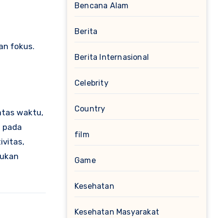
Bencana Alam
Berita
n fokus.
Berita Internasional
Celebrity
Country
atas waktu,
n pada
film
vitas,
bukan
Game
Kesehatan
Kesehatan Masyarakat