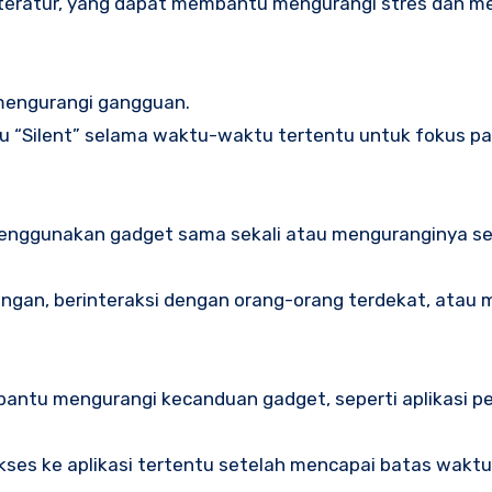
teratur, yang dapat membantu mengurangi stres dan m
 mengurangi gangguan.
au “Silent” selama waktu-waktu tertentu untuk fokus p
 menggunakan gadget sama sekali atau menguranginya s
ruangan, berinteraksi dengan orang-orang terdekat, atau
bantu mengurangi kecanduan gadget, seperti aplikasi 
kses ke aplikasi tertentu setelah mencapai batas wakt