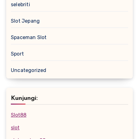
selebriti
Slot Jepang
Spaceman Slot
Sport
Uncategorized
Kunjungi:
Slot88
slot