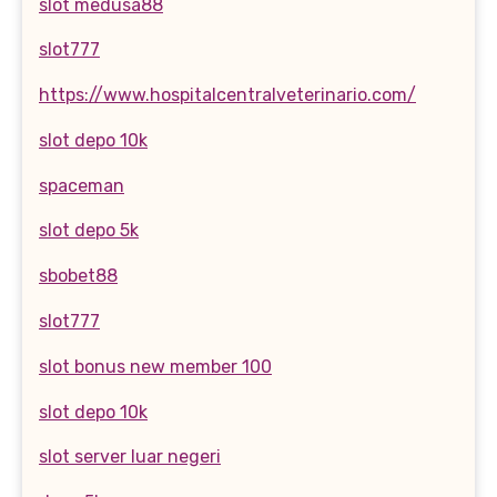
slot medusa88
slot777
https://www.hospitalcentralveterinario.com/
slot depo 10k
spaceman
slot depo 5k
sbobet88
slot777
slot bonus new member 100
slot depo 10k
slot server luar negeri