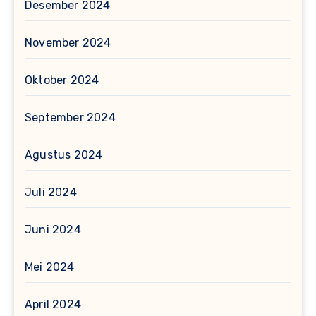
Desember 2024
November 2024
Oktober 2024
September 2024
Agustus 2024
Juli 2024
Juni 2024
Mei 2024
April 2024