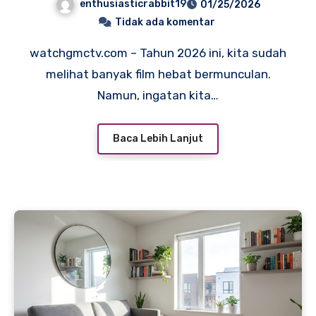
enthusiasticrabbit19
01/25/2026
Kesepian
Tidak ada komentar
watchgmctv.com – Tahun 2026 ini, kita sudah
melihat banyak film hebat bermunculan.
Namun, ingatan kita…
Baca Lebih Lanjut