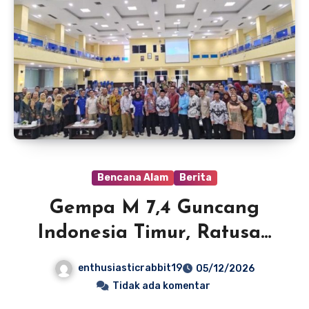
Bencana Alam
Berita
Gempa M 7,4 Guncang
Indonesia Timur, Ratusan
Bangunan Dilaporkan
enthusiasticrabbit19
05/12/2026
Rusak
Tidak ada komentar