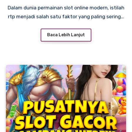
Dalam dunia permainan slot online modern, istilah
rtp menjadi salah satu faktor yang paling sering…
Baca Lebih Lanjut