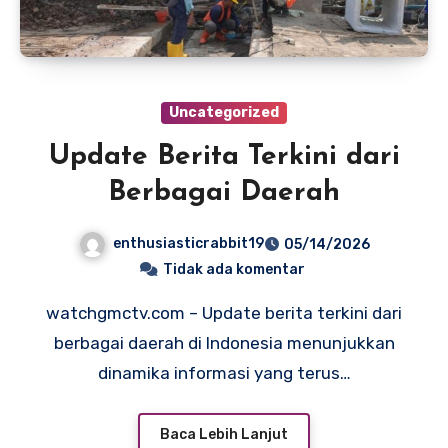
Uncategorized
Update Berita Terkini dari
Berbagai Daerah
enthusiasticrabbit19
05/14/2026
Tidak ada komentar
watchgmctv.com – Update berita terkini dari
berbagai daerah di Indonesia menunjukkan
dinamika informasi yang terus…
Baca Lebih Lanjut