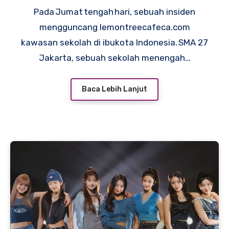
Pada Jumat tengah hari, sebuah insiden
mengguncang lemontreecafeca.com
kawasan sekolah di ibukota Indonesia. SMA 27
Jakarta, sebuah sekolah menengah…
Baca Lebih Lanjut