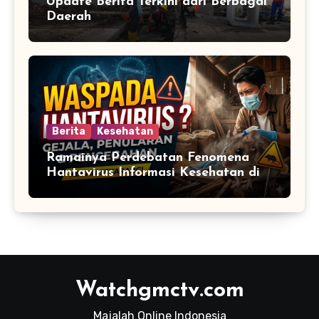
Update Berita Terkini dari Berbagai
Daerah
Berita
Kesehatan
Ramainya Perdebatan Fenomena
Hantavirus Informasi Kesehatan di
Media Sosial
Watchgmctv.com
Majalah Online Indonesia