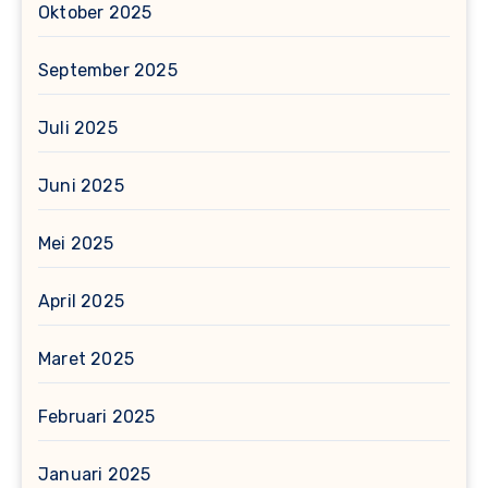
Oktober 2025
September 2025
Juli 2025
Juni 2025
Mei 2025
April 2025
Maret 2025
Februari 2025
Januari 2025