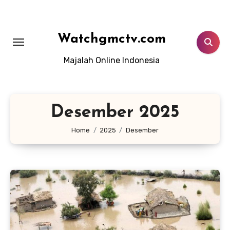
Lewati
ke
konten
Watchgmctv.com
Majalah Online Indonesia
Desember 2025
Home
2025
Desember