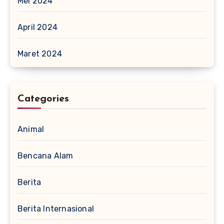
Mei 2024
April 2024
Maret 2024
Categories
Animal
Bencana Alam
Berita
Berita Internasional