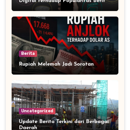
Digital terhadap Popularitas Berita
Trending Harian
Berita
Rupiah Melemah Jadi Sorotan
Uncategorized
Update Berita Terkini dari Berbagai
Daerah