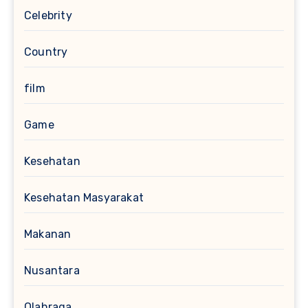
Celebrity
Country
film
Game
Kesehatan
Kesehatan Masyarakat
Makanan
Nusantara
Olahraga