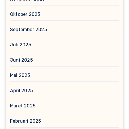
Oktober 2025
September 2025
Juli 2025
Juni 2025
Mei 2025
April 2025
Maret 2025
Februari 2025