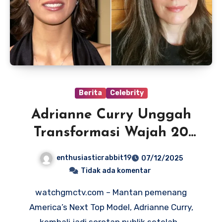
Berita
Celebrity
Adrianne Curry Unggah
Transformasi Wajah 20
Tahun: “Menjadi Tua Itu
enthusiasticrabbit19
07/12/2025
Menyenangkan!”
Tidak ada komentar
watchgmctv.com – Mantan pemenang
America’s Next Top Model, Adrianne Curry,