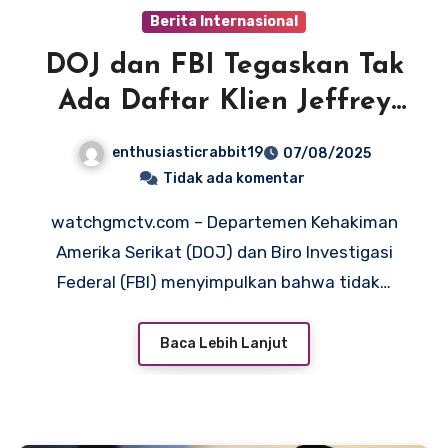
Berita Internasional
DOJ dan FBI Tegaskan Tak
Ada Daftar Klien Jeffrey
Epstein, Tegaskan Bunuh
enthusiasticrabbit19
07/08/2025
Diri Sebagai Penyebab
Tidak ada komentar
Kematian
watchgmctv.com – Departemen Kehakiman
Amerika Serikat (DOJ) dan Biro Investigasi
Federal (FBI) menyimpulkan bahwa tidak…
Baca Lebih Lanjut