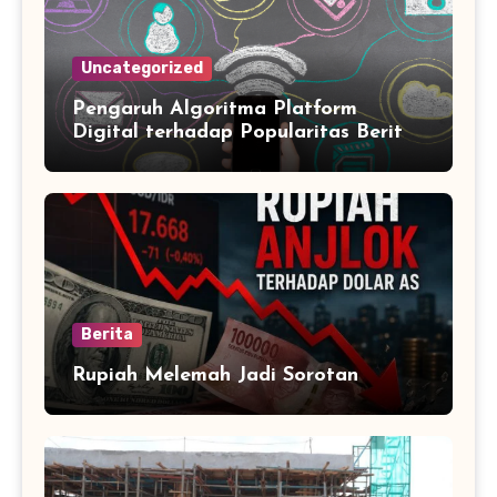
Uncategorized
Pengaruh Algoritma Platform
Digital terhadap Popularitas Berita
Trending Harian
Berita
Rupiah Melemah Jadi Sorotan