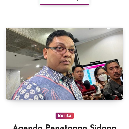
Berita
Agenda Penetapan Sidang