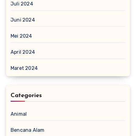
Juli 2024
Juni 2024
Mei 2024
April 2024
Maret 2024
Categories
Animal
Bencana Alam