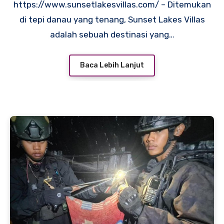
https://www.sunsetlakesvillas.com/ – Ditemukan
di tepi danau yang tenang, Sunset Lakes Villas
adalah sebuah destinasi yang…
Baca Lebih Lanjut