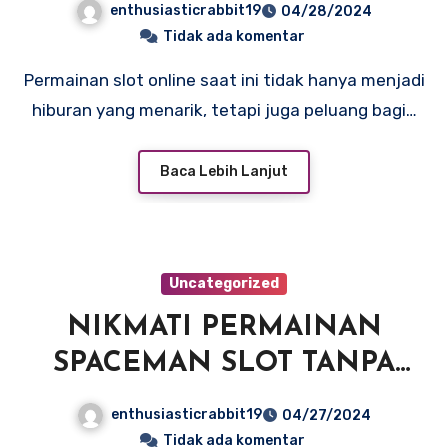
enthusiasticrabbit19
04/28/2024
Tidak ada komentar
Permainan slot online saat ini tidak hanya menjadi
hiburan yang menarik, tetapi juga peluang bagi…
Baca Lebih Lanjut
Uncategorized
NIKMATI PERMAINAN
SPACEMAN SLOT TANPA
HARUS KHAWATIR
enthusiasticrabbit19
04/27/2024
KEHILANGAN BANYAK
Tidak ada komentar