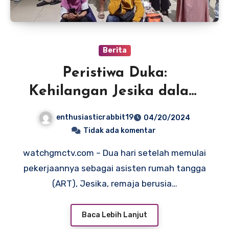
Berita
Peristiwa Duka:
Kehilangan Jesika dalam
Kebakaran di Mampang
enthusiasticrabbit19
04/20/2024
Prapatan
Tidak ada komentar
watchgmctv.com – Dua hari setelah memulai
pekerjaannya sebagai asisten rumah tangga
(ART), Jesika, remaja berusia…
Baca Lebih Lanjut