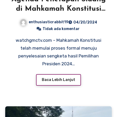
di Mahkamah Konstitusi
untuk Sengketa Pilpres
enthusiasticrabbit19
04/20/2024
2024
Tidak ada komentar
watchgmctv.com – Mahkamah Konstitusi
telah memulai proses formal menuju
penyelesaian sengketa hasil Pemilihan
Presiden 2024…
Baca Lebih Lanjut