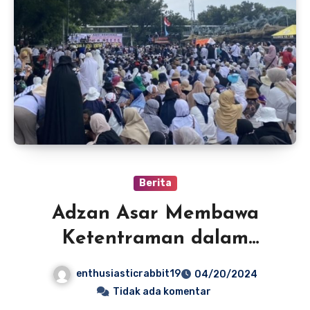
Berita
Adzan Asar Membawa
Ketentraman dalam
Bentrokan Demonstrasi di
enthusiasticrabbit19
04/20/2024
Jakarta
Tidak ada komentar