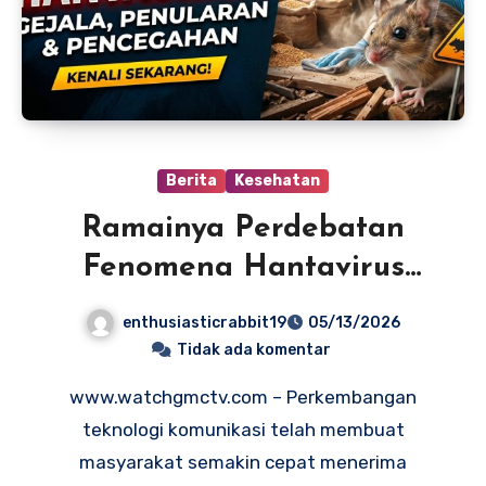
Berita
Kesehatan
Ramainya Perdebatan
Fenomena Hantavirus
Informasi Kesehatan di
enthusiasticrabbit19
05/13/2026
Media Sosial
Tidak ada komentar
www.watchgmctv.com – Perkembangan
teknologi komunikasi telah membuat
masyarakat semakin cepat menerima