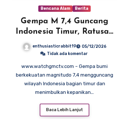
Bencana Alam
Berita
Gempa M 7,4 Guncang
Indonesia Timur, Ratusan
Bangunan Dilaporkan
enthusiasticrabbit19
05/12/2026
Rusak
Tidak ada komentar
www.watchgmctv.com – Gempa bumi
berkekuatan magnitudo 7,4 mengguncang
wilayah Indonesia bagian timur dan
menimbulkan kepanikan…
Baca Lebih Lanjut