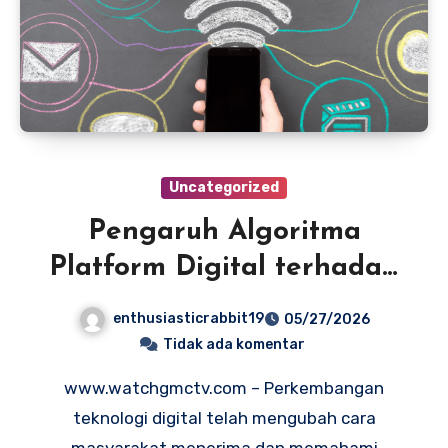
Uncategorized
Pengaruh Algoritma
Platform Digital terhadap
Popularitas Berita
enthusiasticrabbit19
05/27/2026
Trending Harian
Tidak ada komentar
www.watchgmctv.com – Perkembangan
teknologi digital telah mengubah cara