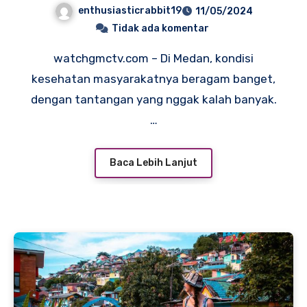
Kebijakan, dan Inovasi
enthusiasticrabbit19
11/05/2024
untuk Masa Depan
Tidak ada komentar
watchgmctv.com – Di Medan, kondisi
kesehatan masyarakatnya beragam banget,
dengan tantangan yang nggak kalah banyak.
…
Baca Lebih Lanjut