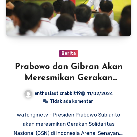
Berita
Prabowo dan Gibran Akan
Meresmikan Gerakan
Solidaritas Nasional di
enthusiasticrabbit19
11/02/2024
Indonesia Arena Hari Ini
Tidak ada komentar
watchgmctv – Presiden Prabowo Subianto
akan meresmikan Gerakan Solidaritas
Nasional (GSN) di Indonesia Arena, Senayan,…