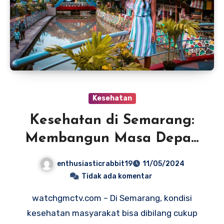
Kesehatan
Kesehatan di Semarang:
Membangun Masa Depan
yang Sehat untuk Semua
enthusiasticrabbit19
11/05/2024
Usia
Tidak ada komentar
watchgmctv.com – Di Semarang, kondisi
kesehatan masyarakat bisa dibilang cukup