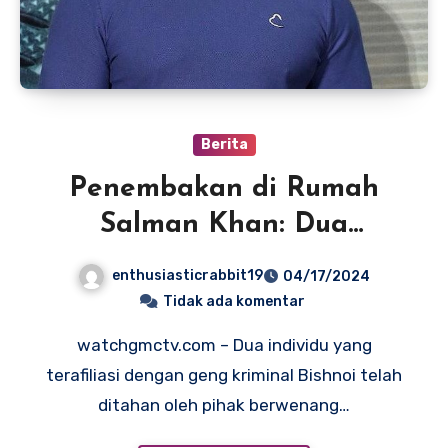
Berita
Penembakan di Rumah
Salman Khan: Dua
Anggota Geng Kriminal
enthusiasticrabbit19
04/17/2024
Bishnoi Dibekuk
Tidak ada komentar
watchgmctv.com – Dua individu yang
terafiliasi dengan geng kriminal Bishnoi telah
ditahan oleh pihak berwenang…