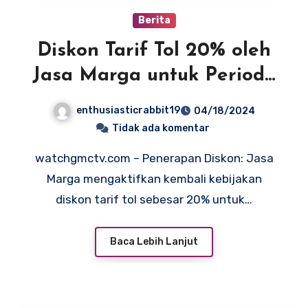
Berita
Diskon Tarif Tol 20% oleh
Jasa Marga untuk Periode
Arus Balik di Tol Trans
enthusiasticrabbit19
04/18/2024
Jawa
Tidak ada komentar
watchgmctv.com – Penerapan Diskon: Jasa
Marga mengaktifkan kembali kebijakan
diskon tarif tol sebesar 20% untuk…
Baca Lebih Lanjut