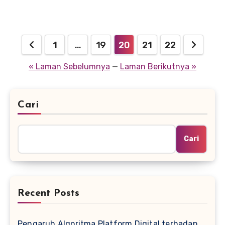
Paginasi
1
…
19
20
21
22
pos
« Laman Sebelumnya
—
Laman Berikutnya »
Cari
Cari
Recent Posts
Pengaruh Algoritma Platform Digital terhadap