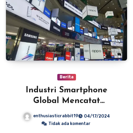
Berita
Industri Smartphone
Global Mencatat
Pertumbuhan di Kuartal
enthusiasticrabbit19
04/17/2024
Pertama Tahun 2024
Tidak ada komentar