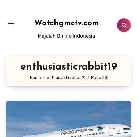
Lewati
ke
konten
Watchgmctv.com
Majalah Online Indonesia
enthusiasticrabbit19
Home
enthusiasticrabbit19
Page 20