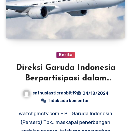
Berita
Direksi Garuda Indonesia
Berpartisipasi dalam
Program Tantiem Saham
enthusiasticrabbit19
04/18/2024
2022
Tidak ada komentar
watchgmctv.com – PT Garuda Indonesia
(Persero) Tbk., maskapai penerbangan