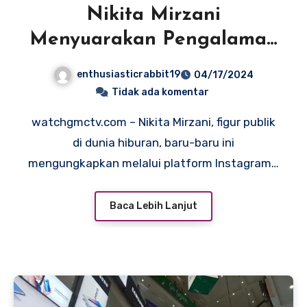
Nikita Mirzani
Menyuarakan Pengalaman
Kekerasan oleh Eks
enthusiasticrabbit19
04/17/2024
Pasangan, Rizky
Tidak ada komentar
Irmansyah
watchgmctv.com – Nikita Mirzani, figur publik
di dunia hiburan, baru-baru ini
mengungkapkan melalui platform Instagram…
Baca Lebih Lanjut