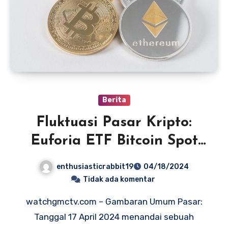
Berita
Fluktuasi Pasar Kripto:
Euforia ETF Bitcoin Spot
Mereda, Menurut Data
enthusiasticrabbit19
04/18/2024
Terkini
Tidak ada komentar
watchgmctv.com – Gambaran Umum Pasar:
Tanggal 17 April 2024 menandai sebuah