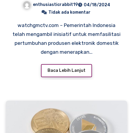
Melalui Kebijakan
enthusiasticrabbit19
04/18/2024
Pembatasan Impor
Tidak ada komentar
watchgmctv.com – Pemerintah Indonesia
telah mengambil inisiatif untuk memfasilitasi
pertumbuhan produsen elektronik domestik
dengan menerapkan…
Baca Lebih Lanjut