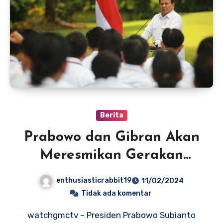
Berita
Prabowo dan Gibran Akan
Meresmikan Gerakan
Solidaritas Nasional di
enthusiasticrabbit19
11/02/2024
Indonesia Arena Hari Ini
Tidak ada komentar
watchgmctv – Presiden Prabowo Subianto