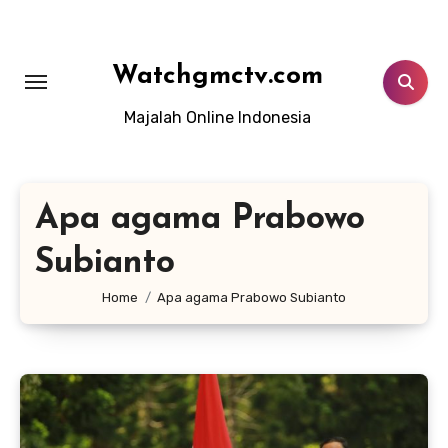
Lewati
ke
konten
Watchgmctv.com
Majalah Online Indonesia
Apa agama Prabowo
Subianto
Home
Apa agama Prabowo Subianto