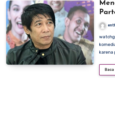
Meng
Part
Stra
ent
Prof
watchgmctv.com – Belakangan ini, kondisi kesehatan
komedia
karena 
Baca 