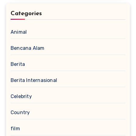
Categories
Animal
Bencana Alam
Berita
Berita Internasional
Celebrity
Country
film