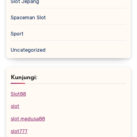
Slot Jepang
Spaceman Slot
Sport
Uncategorized
Kunjungi:
Slot88
slot
slot medusa88
slot777