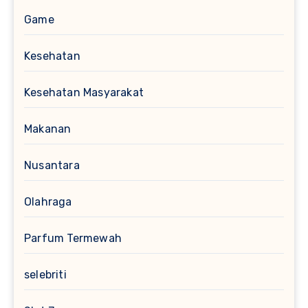
Game
Kesehatan
Kesehatan Masyarakat
Makanan
Nusantara
Olahraga
Parfum Termewah
selebriti