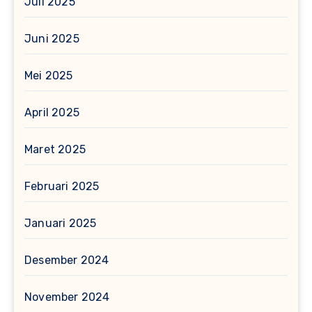
Juli 2025
Juni 2025
Mei 2025
April 2025
Maret 2025
Februari 2025
Januari 2025
Desember 2024
November 2024