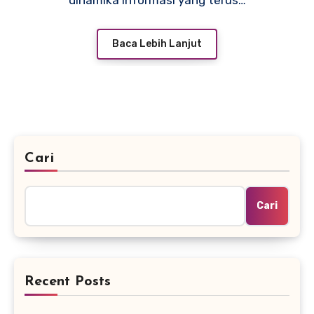
dinamika informasi yang terus…
Baca Lebih Lanjut
Cari
Cari
Recent Posts