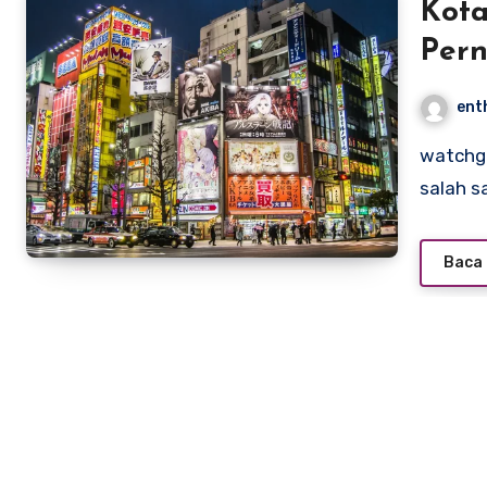
Kota
Pern
ent
watchgmctv – Tokyo, ibu kota Jepang, dikenal sebagai
salah s
Baca 