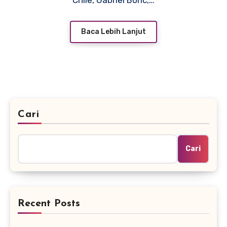
Chile, Gabriel Boric,…
Baca Lebih Lanjut
Cari
Cari
Recent Posts