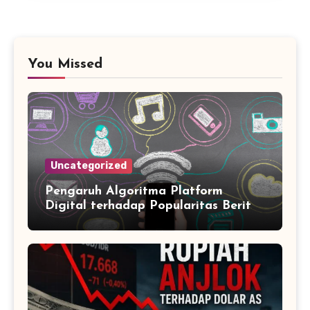
You Missed
Uncategorized
Pengaruh Algoritma Platform
Digital terhadap Popularitas Berita
Trending Harian