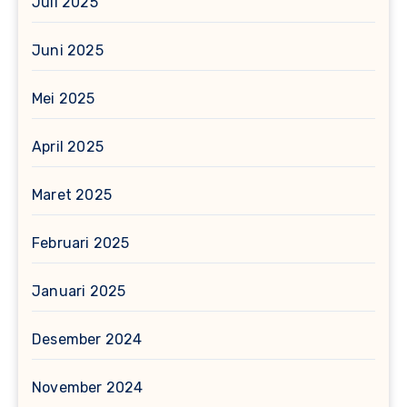
Juli 2025
Juni 2025
Mei 2025
April 2025
Maret 2025
Februari 2025
Januari 2025
Desember 2024
November 2024