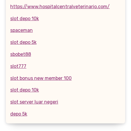
https://www.hospitalcentralveterinario.com/
slot depo 10k
spaceman
slot depo 5k
sbobet88
slot777
slot bonus new member 100
slot depo 10k
slot server luar negeri
depo 5k