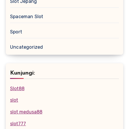
Slot Jepang
Spaceman Slot
Sport
Uncategorized
Kunjungi:
Slot88
slot
slot medusa88
slot777