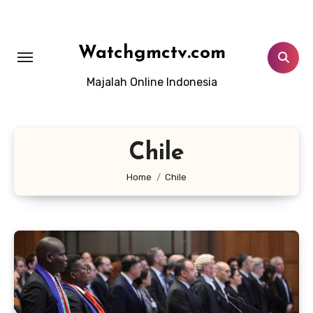
Lewati
ke
konten
Watchgmctv.com
Majalah Online Indonesia
Chile
Home
Chile