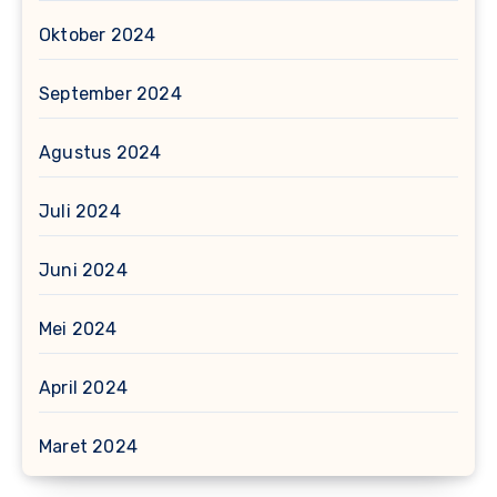
Oktober 2024
September 2024
Agustus 2024
Juli 2024
Juni 2024
Mei 2024
April 2024
Maret 2024