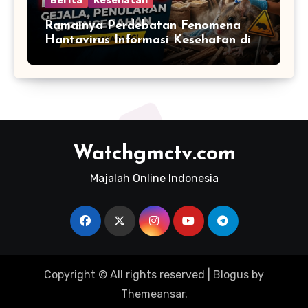
Berita
Kesehatan
Ramainya Perdebatan Fenomena
Hantavirus Informasi Kesehatan di
Media Sosial
Watchgmctv.com
Majalah Online Indonesia
Copyright © All rights reserved
|
Blogus
by
Themeansar
.