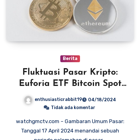
Berita
Fluktuasi Pasar Kripto:
Euforia ETF Bitcoin Spot
Mereda, Menurut Data
enthusiasticrabbit19
04/18/2024
Terkini
Tidak ada komentar
watchgmctv.com – Gambaran Umum Pasar:
Tanggal 17 April 2024 menandai sebuah