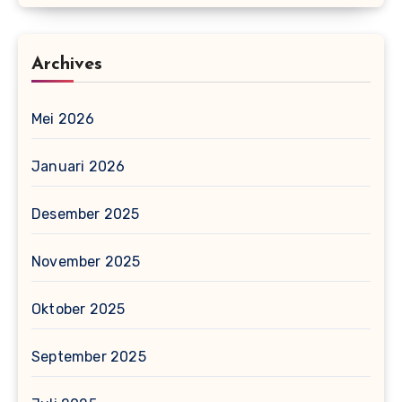
Archives
Mei 2026
Januari 2026
Desember 2025
November 2025
Oktober 2025
September 2025