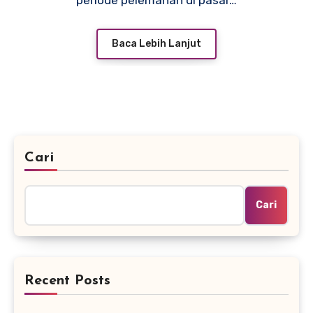
periode pelemahan di pasar…
Baca Lebih Lanjut
Cari
Cari
Recent Posts