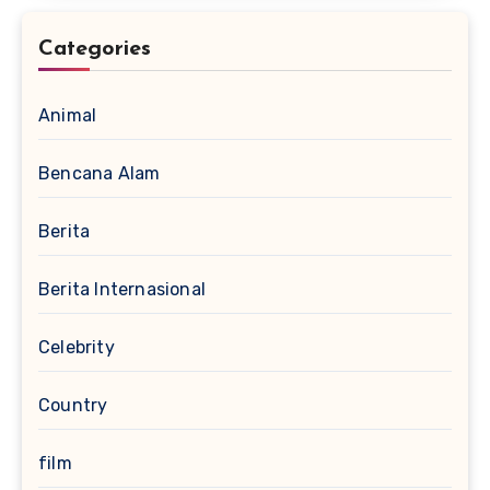
Categories
Animal
Bencana Alam
Berita
Berita Internasional
Celebrity
Country
film