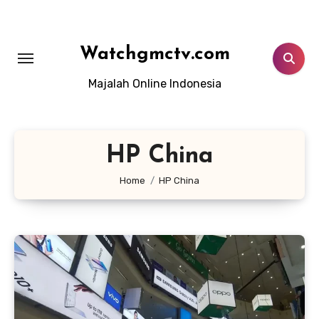
Lewati
ke
konten
Watchgmctv.com
Majalah Online Indonesia
HP China
Home
HP China