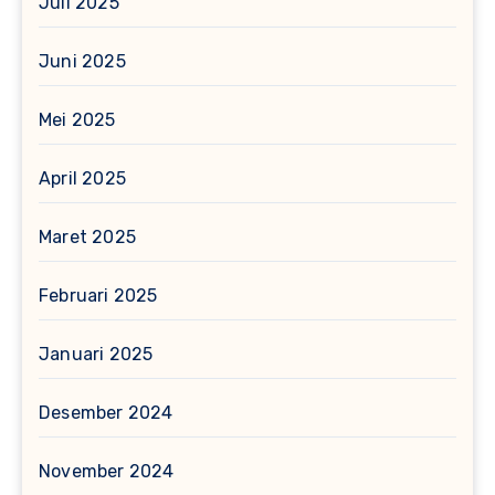
Juli 2025
Juni 2025
Mei 2025
April 2025
Maret 2025
Februari 2025
Januari 2025
Desember 2024
November 2024