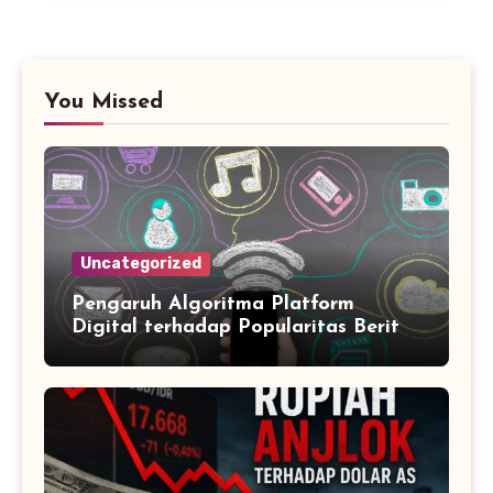
You Missed
Uncategorized
Pengaruh Algoritma Platform
Digital terhadap Popularitas Berita
Trending Harian