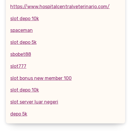
https://www.hospitalcentralveterinario.com/
slot depo 10k
spaceman
slot depo 5k
sbobet88
slot777
slot bonus new member 100
slot depo 10k
slot server luar negeri
depo 5k