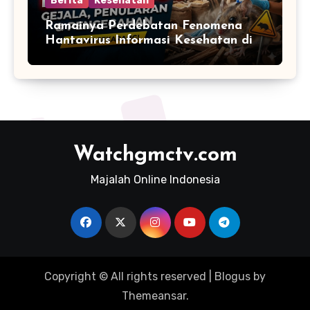
Berita
Kesehatan
Ramainya Perdebatan Fenomena
Hantavirus Informasi Kesehatan di
Media Sosial
Watchgmctv.com
Majalah Online Indonesia
Copyright © All rights reserved
|
Blogus
by
Themeansar
.