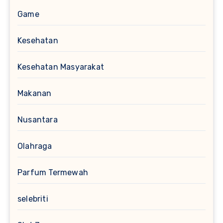
Game
Kesehatan
Kesehatan Masyarakat
Makanan
Nusantara
Olahraga
Parfum Termewah
selebriti