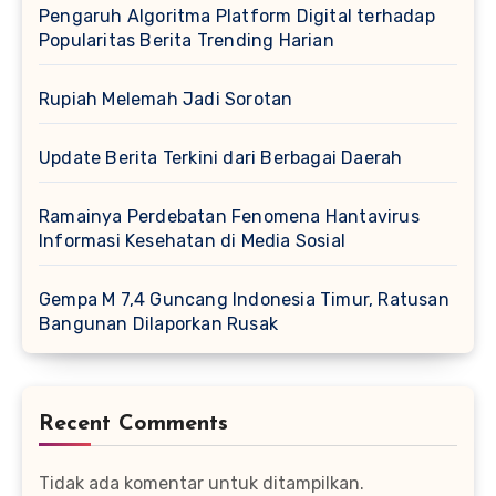
Pengaruh Algoritma Platform Digital terhadap
Popularitas Berita Trending Harian
Rupiah Melemah Jadi Sorotan
Update Berita Terkini dari Berbagai Daerah
Ramainya Perdebatan Fenomena Hantavirus
Informasi Kesehatan di Media Sosial
Gempa M 7,4 Guncang Indonesia Timur, Ratusan
Bangunan Dilaporkan Rusak
Recent Comments
Tidak ada komentar untuk ditampilkan.