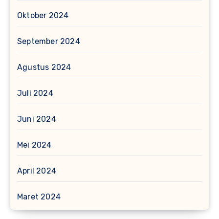
Oktober 2024
September 2024
Agustus 2024
Juli 2024
Juni 2024
Mei 2024
April 2024
Maret 2024