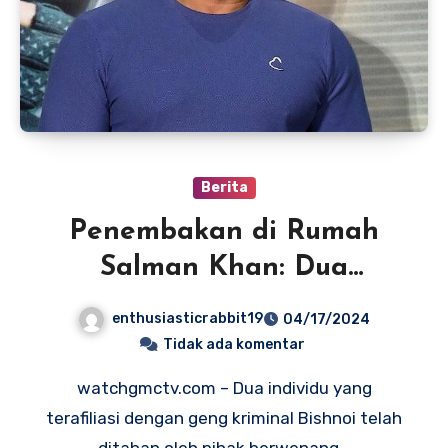
Berita
Penembakan di Rumah
Salman Khan: Dua
Anggota Geng Kriminal
enthusiasticrabbit19
04/17/2024
Bishnoi Dibekuk
Tidak ada komentar
watchgmctv.com – Dua individu yang
terafiliasi dengan geng kriminal Bishnoi telah