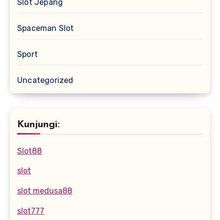
Slot Jepang
Spaceman Slot
Sport
Uncategorized
Kunjungi:
Slot88
slot
slot medusa88
slot777