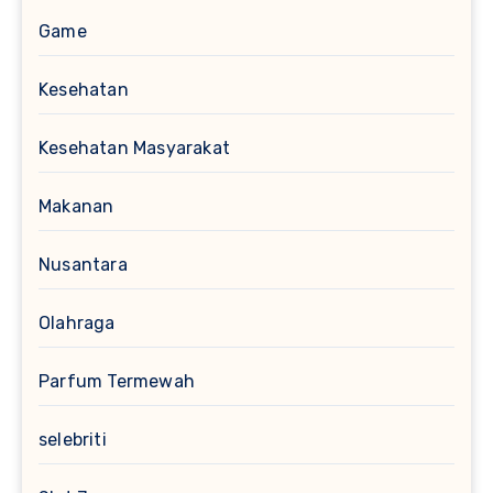
Game
Kesehatan
Kesehatan Masyarakat
Makanan
Nusantara
Olahraga
Parfum Termewah
selebriti