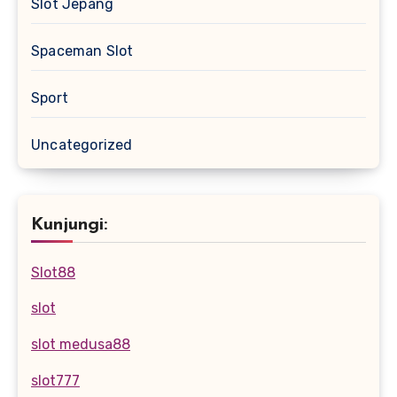
Slot Jepang
Spaceman Slot
Sport
Uncategorized
Kunjungi:
Slot88
slot
slot medusa88
slot777