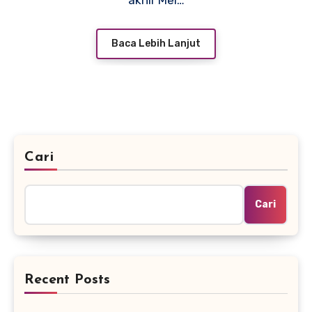
akhir Mei…
Baca Lebih Lanjut
Cari
Cari
Recent Posts