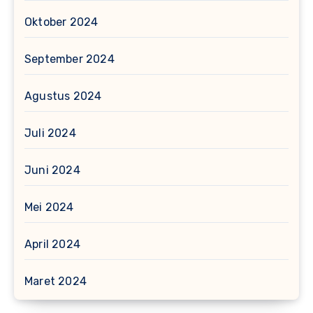
Oktober 2024
September 2024
Agustus 2024
Juli 2024
Juni 2024
Mei 2024
April 2024
Maret 2024