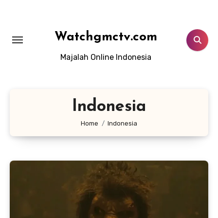
Lewati
ke
konten
Watchgmctv.com
Majalah Online Indonesia
Indonesia
Home
Indonesia