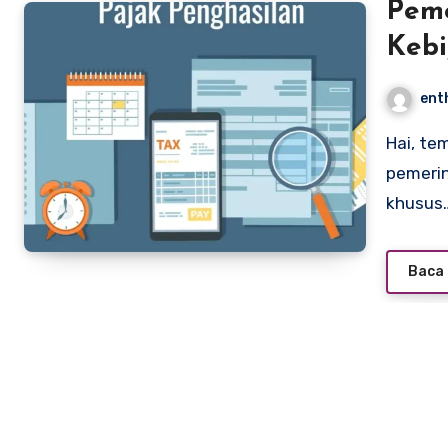
Pem
Kebi
Free
ent
Hai, teman-teman freelancer! Ada kabar fresh nih:
pemerin
khusus
Baca 