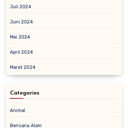
Juli 2024
Juni 2024
Mei 2024
April 2024
Maret 2024
Categories
Animal
Bencana Alam