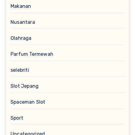
Makanan
Nusantara
Olahraga
Parfum Termewah
selebriti
Slot Jepang
Spaceman Slot
Sport
Uncategorized