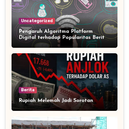
Uncategorized
Pengaruh Algoritma Platform
Digital terhadap Popularitas Berita
Trending Harian
Berita
Rupiah Melemah Jadi Sorotan