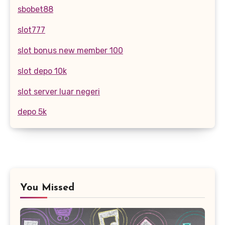
sbobet88
slot777
slot bonus new member 100
slot depo 10k
slot server luar negeri
depo 5k
You Missed