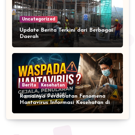
Uncategorized
Update Berita Terkini dari Berbagai
Daerah
Berita
Kesehatan
Ramainya Perdebatan Fenomena
Hantavirus Informasi Kesehatan di
Media Sosial