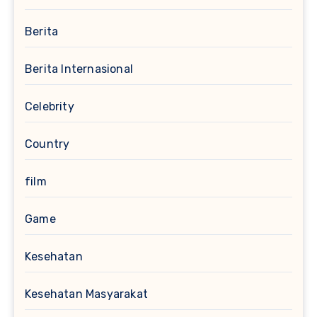
Berita
Berita Internasional
Celebrity
Country
film
Game
Kesehatan
Kesehatan Masyarakat