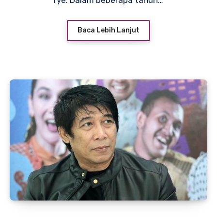
rye. Dalam beberapa tahun…
Baca Lebih Lanjut