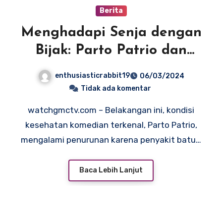
Berita
Menghadapi Senja dengan
Bijak: Parto Patrio dan
Pentingnya Strategi
enthusiasticrabbit19
06/03/2024
Keuangan untuk
Tidak ada komentar
Profesional Usia Lanjut
watchgmctv.com – Belakangan ini, kondisi
kesehatan komedian terkenal, Parto Patrio,
mengalami penurunan karena penyakit batu…
Baca Lebih Lanjut