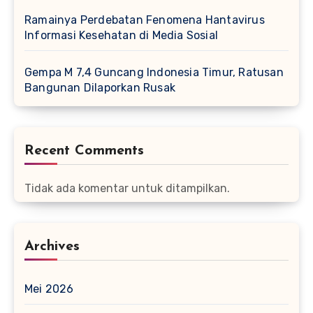
Ramainya Perdebatan Fenomena Hantavirus
Informasi Kesehatan di Media Sosial
Gempa M 7,4 Guncang Indonesia Timur, Ratusan
Bangunan Dilaporkan Rusak
Recent Comments
Tidak ada komentar untuk ditampilkan.
Archives
Mei 2026