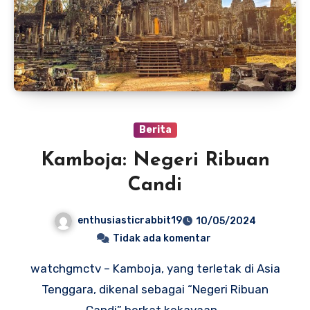
Berita
Kamboja: Negeri Ribuan
Candi
enthusiasticrabbit19
10/05/2024
Tidak ada komentar
watchgmctv – Kamboja, yang terletak di Asia
Tenggara, dikenal sebagai “Negeri Ribuan