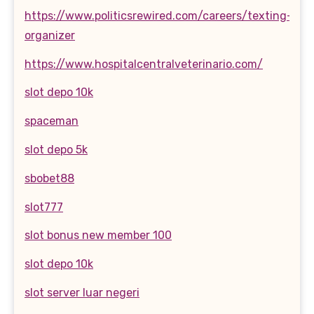
https://www.politicsrewired.com/careers/texting-
organizer
https://www.hospitalcentralveterinario.com/
slot depo 10k
spaceman
slot depo 5k
sbobet88
slot777
slot bonus new member 100
slot depo 10k
slot server luar negeri