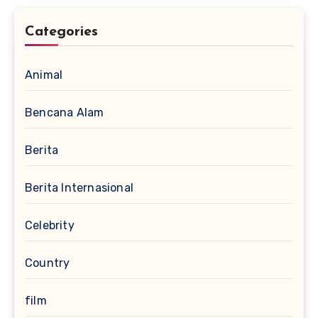
Categories
Animal
Bencana Alam
Berita
Berita Internasional
Celebrity
Country
film