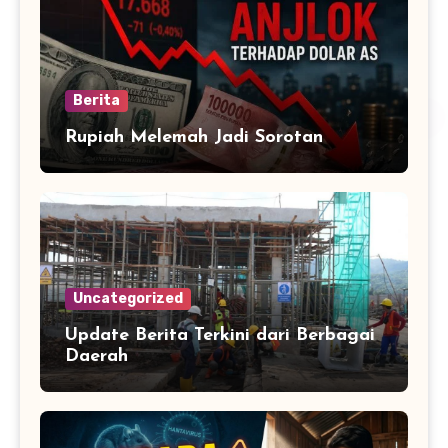
Berita
Rupiah Melemah Jadi Sorotan
Uncategorized
Update Berita Terkini dari Berbagai
Daerah