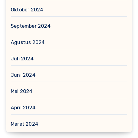
Oktober 2024
September 2024
Agustus 2024
Juli 2024
Juni 2024
Mei 2024
April 2024
Maret 2024