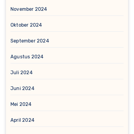
November 2024
Oktober 2024
September 2024
Agustus 2024
Juli 2024
Juni 2024
Mei 2024
April 2024