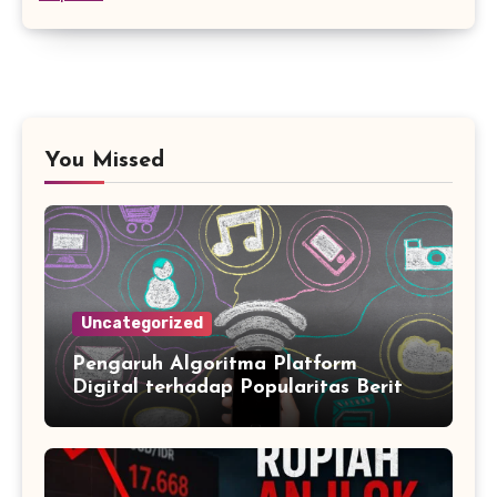
You Missed
Uncategorized
Pengaruh Algoritma Platform
Digital terhadap Popularitas Berita
Trending Harian