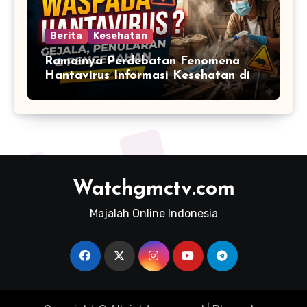
Berita
Kesehatan
Ramainya Perdebatan Fenomena
Hantavirus Informasi Kesehatan di
Media Sosial
Watchgmctv.com
Majalah Online Indonesia