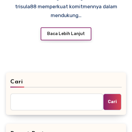
trisula88 memperkuat komitmennya dalam
mendukung…
Baca Lebih Lanjut
Cari
Cari