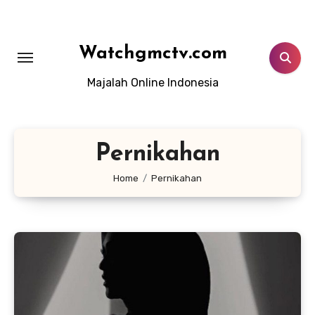
Lewati
ke
konten
Watchgmctv.com
Majalah Online Indonesia
Pernikahan
Home
Pernikahan