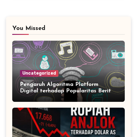
You Missed
Uncategorized
Pengaruh Algoritma Platform
Digital terhadap Popularitas Berita
Trending Harian