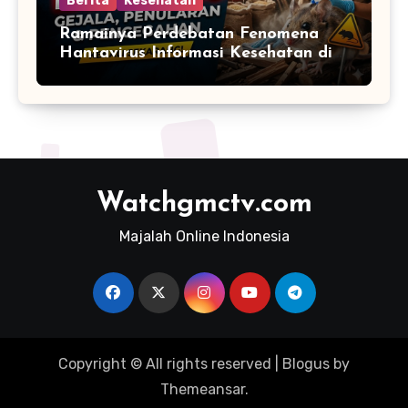
Berita
Kesehatan
Ramainya Perdebatan Fenomena
Hantavirus Informasi Kesehatan di
Media Sosial
Watchgmctv.com
Majalah Online Indonesia
Copyright © All rights reserved
|
Blogus
by
Themeansar
.