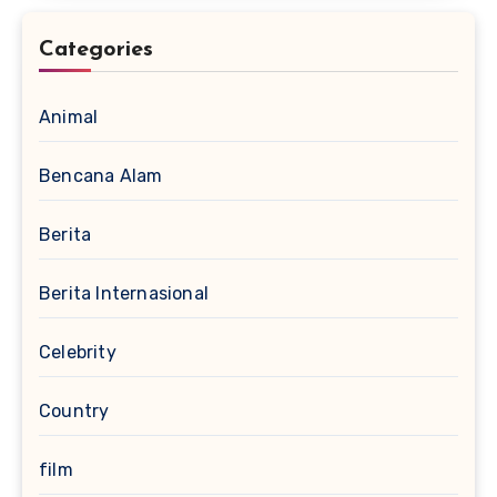
Categories
Animal
Bencana Alam
Berita
Berita Internasional
Celebrity
Country
film