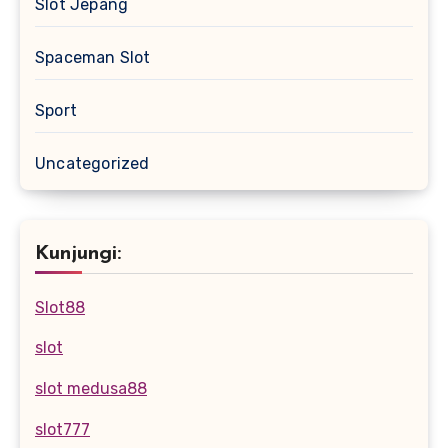
Slot Jepang
Spaceman Slot
Sport
Uncategorized
Kunjungi:
Slot88
slot
slot medusa88
slot777