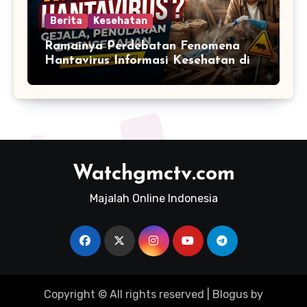
Berita
Kesehatan
Ramainya Perdebatan Fenomena
Hantavirus Informasi Kesehatan di
Media Sosial
Watchgmctv.com
Majalah Online Indonesia
Copyright © All rights reserved
|
Blogus
by