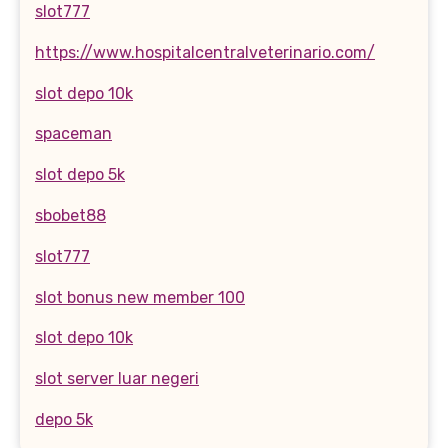
slot777
https://www.hospitalcentralveterinario.com/
slot depo 10k
spaceman
slot depo 5k
sbobet88
slot777
slot bonus new member 100
slot depo 10k
slot server luar negeri
depo 5k