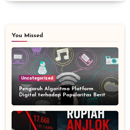
You Missed
Uncategorized
Pengaruh Algoritma Platform
Digital terhadap Popularitas Berita
Trending Harian