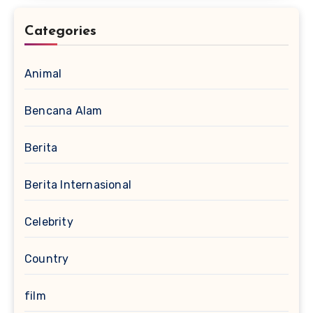
Categories
Animal
Bencana Alam
Berita
Berita Internasional
Celebrity
Country
film