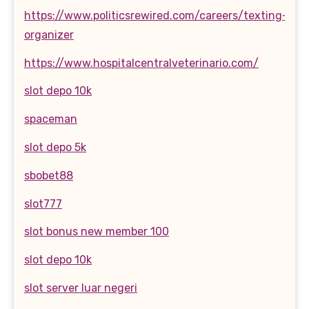
https://www.politicsrewired.com/careers/texting-
organizer
https://www.hospitalcentralveterinario.com/
slot depo 10k
spaceman
slot depo 5k
sbobet88
slot777
slot bonus new member 100
slot depo 10k
slot server luar negeri