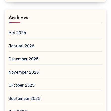
Archives
Mei 2026
Januari 2026
Desember 2025
November 2025
Oktober 2025
September 2025