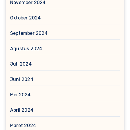
November 2024
Oktober 2024
September 2024
Agustus 2024
Juli 2024
Juni 2024
Mei 2024
April 2024
Maret 2024