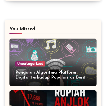
You Missed
Uncategorized
Pengaruh Algoritma Platform
Digital terhadap Popularitas Berita
Trending Harian