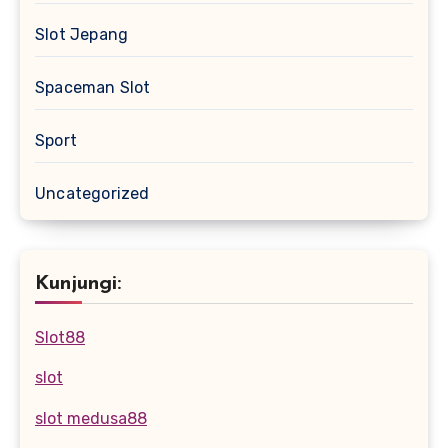
Slot Jepang
Spaceman Slot
Sport
Uncategorized
Kunjungi:
Slot88
slot
slot medusa88