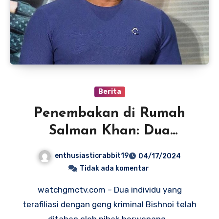
Berita
Penembakan di Rumah
Salman Khan: Dua
Anggota Geng Kriminal
enthusiasticrabbit19
04/17/2024
Bishnoi Dibekuk
Tidak ada komentar
watchgmctv.com – Dua individu yang
terafiliasi dengan geng kriminal Bishnoi telah