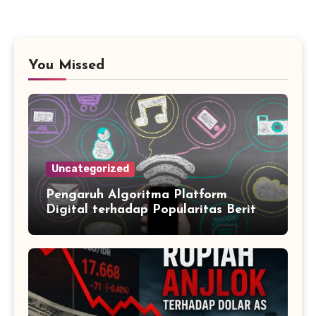
You Missed
Uncategorized
Pengaruh Algoritma Platform
Digital terhadap Popularitas Berita
Trending Harian