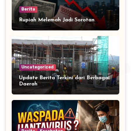
Berita
Rupiah Melemah Jadi Sorotan
Uncategorized
Update Berita Terkini dari Berbagai
Daerah