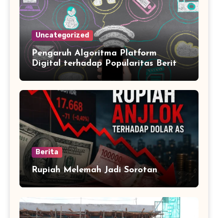
Uncategorized
Pengaruh Algoritma Platform
Digital terhadap Popularitas Berita
Trending Harian
Berita
Rupiah Melemah Jadi Sorotan