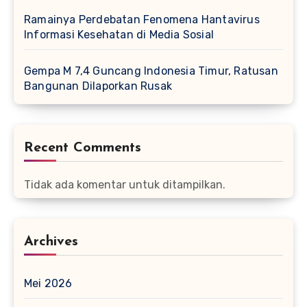
Ramainya Perdebatan Fenomena Hantavirus
Informasi Kesehatan di Media Sosial
Gempa M 7,4 Guncang Indonesia Timur, Ratusan
Bangunan Dilaporkan Rusak
Recent Comments
Tidak ada komentar untuk ditampilkan.
Archives
Mei 2026