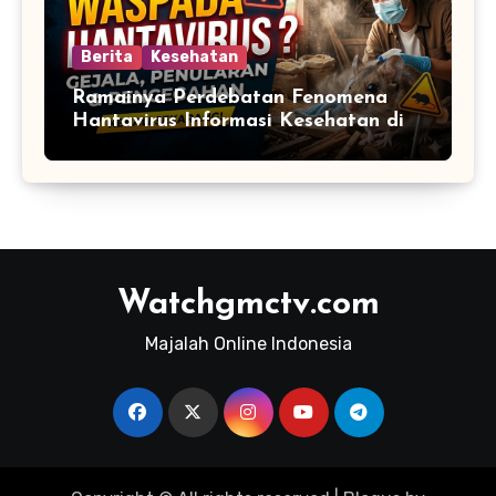
Berita
Kesehatan
Ramainya Perdebatan Fenomena
Hantavirus Informasi Kesehatan di
Media Sosial
Watchgmctv.com
Majalah Online Indonesia