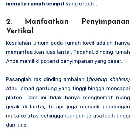
menata rumah sempit
yang efektif.
2. Manfaatkan Penyimpanan
Vertikal
Kesalahan umum pada rumah kecil adalah hanya
memanfaatkan luas lantai. Padahal, dinding rumah
Anda memiliki potensi penyimpanan yang besar.
Pasanglah rak dinding ambalan (
floating shelves
)
atau lemari gantung yang tinggi hingga mencapai
plafon. Cara ini tidak hanya menghemat ruang
gerak di lantai, tetapi juga menarik pandangan
mata ke atas, sehingga ruangan terasa lebih tinggi
dan luas.