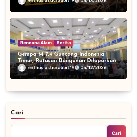
Media Sosial
enthusiasticrabbit19
05/13/2026
Bencana Alam
Berita
Gempa M 7,4 Guncang Indonesia
Timur, Ratusan Bangunan Dilaporkan
Rusak
enthusiasticrabbit19
05/12/2026
Cari
Cari