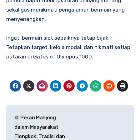
pemula dapat meningkatkan peluang menang
sekaligus menikmati pengalaman bermain yang
menyenangkan.
Ingat, bermain slot sebaiknya tetap bijak.
Tetapkan target, kelola modal, dan nikmati setiap
putaran di Gates of Olympus 1000.
Navigasi
Peran Mahjong
pos
dalam Masyarakat
Tiongkok: Tradisi dan