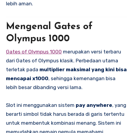
lebih aman.
Mengenal Gates of
Olympus 1000
Gates of Olympus 1000
merupakan versi terbaru
dari Gates of Olympus klasik. Perbedaan utama
terletak pada
multiplier maksimal yang kini bisa
mencapai x1000
, sehingga kemenangan bisa
lebih besar dibanding versi lama.
Slot ini menggunakan sistem
pay anywhere
, yang
berarti simbol tidak harus berada di garis tertentu
untuk membentuk kombinasi menang. Sistem ini
memudahkan pemain pemula memahami