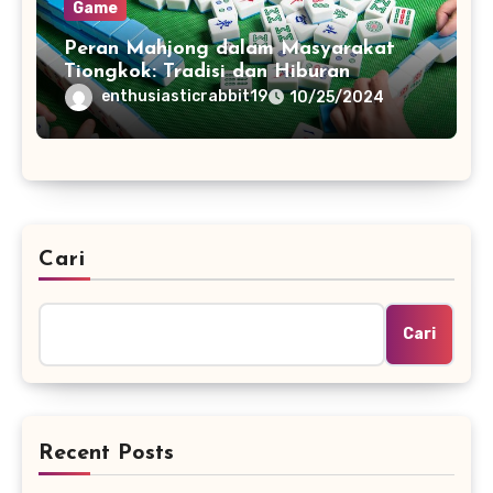
Game
Peran Mahjong dalam Masyarakat
Tiongkok: Tradisi dan Hiburan
enthusiasticrabbit19
10/25/2024
Cari
Cari
Recent Posts