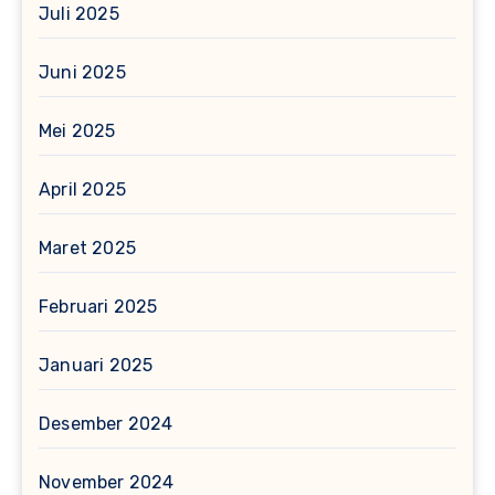
Juli 2025
Juni 2025
Mei 2025
April 2025
Maret 2025
Februari 2025
Januari 2025
Desember 2024
November 2024