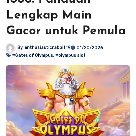
Lengkap Main
Gacor untuk Pemula
By
enthusiasticrabbit19
01/20/2026
#Gates of Olympus
,
#olympus slot