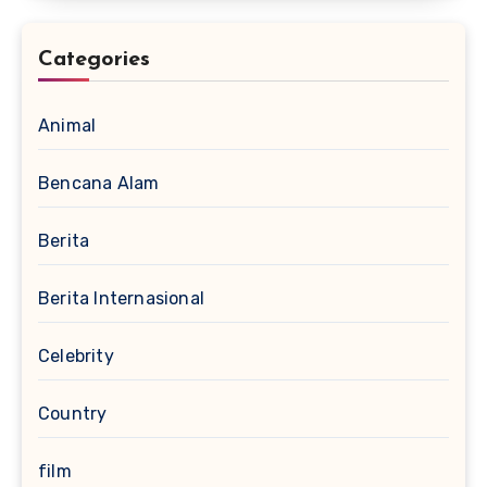
Categories
Animal
Bencana Alam
Berita
Berita Internasional
Celebrity
Country
film