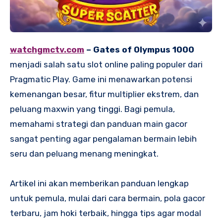
watchgmctv.com
– Gates of Olympus 1000
menjadi salah satu slot online paling populer dari
Pragmatic Play. Game ini menawarkan potensi
kemenangan besar, fitur multiplier ekstrem, dan
peluang maxwin yang tinggi. Bagi pemula,
memahami strategi dan panduan main gacor
sangat penting agar pengalaman bermain lebih
seru dan peluang menang meningkat.
Artikel ini akan memberikan panduan lengkap
untuk pemula, mulai dari cara bermain, pola gacor
terbaru, jam hoki terbaik, hingga tips agar modal