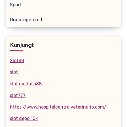
Sport
Uncategorized
Kunjungi:
Slot88
slot
slot medusa88
slot777
https://www.hospitalcentralveterinario.com/
slot depo 10k