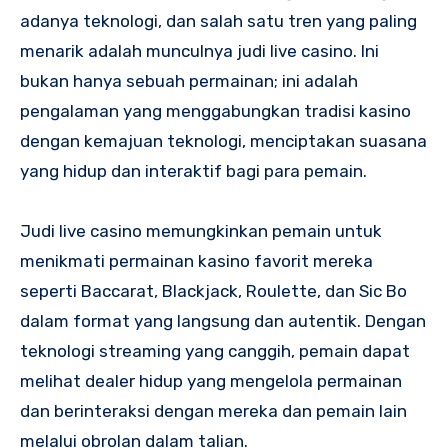
adanya teknologi, dan salah satu tren yang paling
menarik adalah munculnya judi live casino. Ini
bukan hanya sebuah permainan; ini adalah
pengalaman yang menggabungkan tradisi kasino
dengan kemajuan teknologi, menciptakan suasana
yang hidup dan interaktif bagi para pemain.
Judi live casino memungkinkan pemain untuk
menikmati permainan kasino favorit mereka
seperti Baccarat, Blackjack, Roulette, dan Sic Bo
dalam format yang langsung dan autentik. Dengan
teknologi streaming yang canggih, pemain dapat
melihat dealer hidup yang mengelola permainan
dan berinteraksi dengan mereka dan pemain lain
melalui obrolan dalam talian.