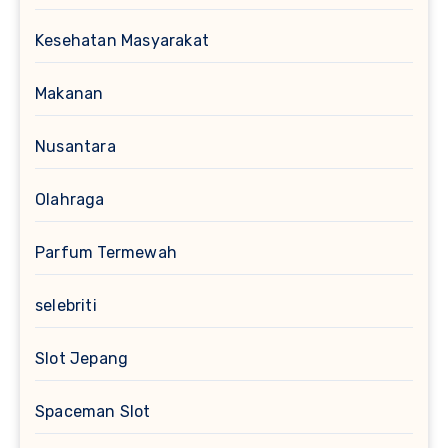
Kesehatan Masyarakat
Makanan
Nusantara
Olahraga
Parfum Termewah
selebriti
Slot Jepang
Spaceman Slot