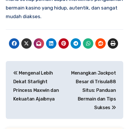
bermain kasino yang hidup, autentik, dan sangat
mudah diakses.
Navigasi
Mengenal Lebih
Menangkan Jackpot
pos
Dekat Starlight
Besar di Trisula88
Princess Maxwin dan
Situs: Panduan
Kekuatan Ajaibnya
Bermain dan Tips
Sukses