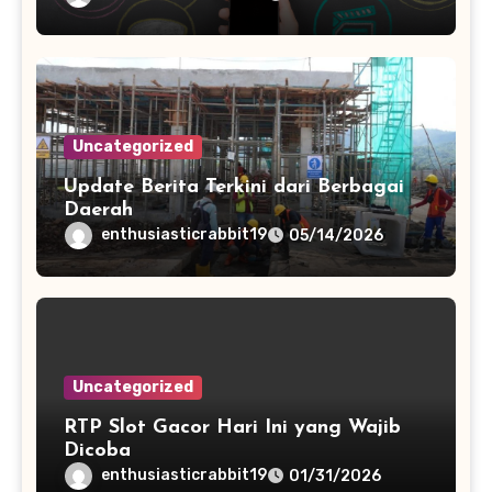
Uncategorized
Update Berita Terkini dari Berbagai
Daerah
enthusiasticrabbit19
05/14/2026
Uncategorized
RTP Slot Gacor Hari Ini yang Wajib
Dicoba
enthusiasticrabbit19
01/31/2026