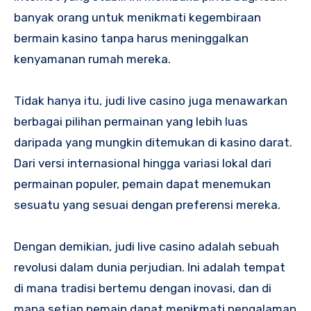
banyak orang untuk menikmati kegembiraan
bermain kasino tanpa harus meninggalkan
kenyamanan rumah mereka.
Tidak hanya itu, judi live casino juga menawarkan
berbagai pilihan permainan yang lebih luas
daripada yang mungkin ditemukan di kasino darat.
Dari versi internasional hingga variasi lokal dari
permainan populer, pemain dapat menemukan
sesuatu yang sesuai dengan preferensi mereka.
Dengan demikian, judi live casino adalah sebuah
revolusi dalam dunia perjudian. Ini adalah tempat
di mana tradisi bertemu dengan inovasi, dan di
mana setiap pemain dapat menikmati pengalaman