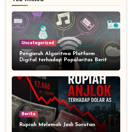
Uncategorized
Pengaruh Algoritma Platform
Digital terhadap Popularitas Berita
Trending Harian
Berita
Rupiah Melemah Jadi Sorotan