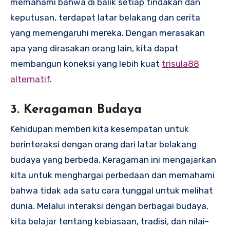
memahami bahwa di balik setiap tindakan dan
keputusan, terdapat latar belakang dan cerita
yang memengaruhi mereka. Dengan merasakan
apa yang dirasakan orang lain, kita dapat
membangun koneksi yang lebih kuat
trisula88
alternatif
.
3. Keragaman Budaya
Kehidupan memberi kita kesempatan untuk
berinteraksi dengan orang dari latar belakang
budaya yang berbeda. Keragaman ini mengajarkan
kita untuk menghargai perbedaan dan memahami
bahwa tidak ada satu cara tunggal untuk melihat
dunia. Melalui interaksi dengan berbagai budaya,
kita belajar tentang kebiasaan, tradisi, dan nilai-