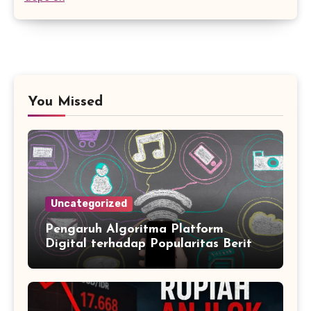
You Missed
Uncategorized
Pengaruh Algoritma Platform
Digital terhadap Popularitas Berita
Trending Harian