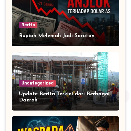
Berita
Rupiah Melemah Jadi Sorotan
Uncategorized
Update Berita Terkini dari Berbagai
Daerah