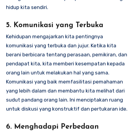
hidup kita sendiri.
5. Komunikasi yang Terbuka
Kehidupan mengajarkan kita pentingnya
komunikasi yang terbuka dan jujur. Ketika kita
berani berbicara tentang perasaan, pemikiran, dan
pendapat kita, kita memberi kesempatan kepada
orang lain untuk melakukan hal yang sama.
Komunikasi yang baik memfasilitasi pemahaman
yang lebih dalam dan membantu kita melihat dari
sudut pandang orang lain. Ini menciptakan ruang
untuk diskusi yang konstruktif dan pertukaran ide.
6. Menghadapi Perbedaan