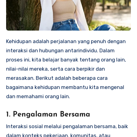
Kehidupan adalah perjalanan yang penuh dengan
interaksi dan hubungan antarindividu. Dalam
proses ini, kita belajar banyak tentang orang lain,
nilai-nilai mereka, serta cara berpikir dan
merasakan. Berikut adalah beberapa cara
bagaimana kehidupan membantu kita mengenal
dan memahami orang lain.
1. Pengalaman Bersama
Interaksi sosial melalui pengalaman bersama, baik
dalam konteks pekerjaan, komunitas, atau