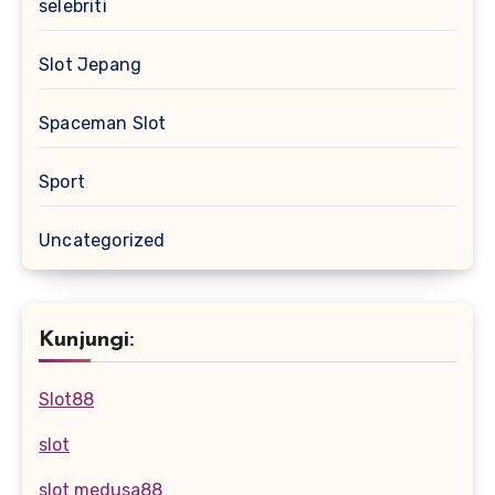
selebriti
Slot Jepang
Spaceman Slot
Sport
Uncategorized
Kunjungi:
Slot88
slot
slot medusa88