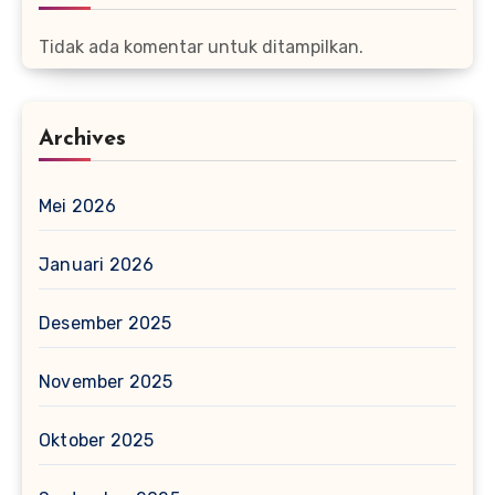
Tidak ada komentar untuk ditampilkan.
Archives
Mei 2026
Januari 2026
Desember 2025
November 2025
Oktober 2025