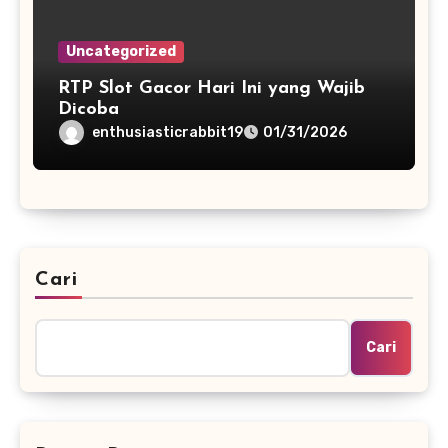
Uncategorized
RTP Slot Gacor Hari Ini yang Wajib
Dicoba
enthusiasticrabbit19
01/31/2026
Cari
Cari