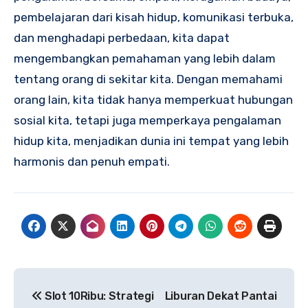
pembelajaran dari kisah hidup, komunikasi terbuka,
dan menghadapi perbedaan, kita dapat
mengembangkan pemahaman yang lebih dalam
tentang orang di sekitar kita. Dengan memahami
orang lain, kita tidak hanya memperkuat hubungan
sosial kita, tetapi juga memperkaya pengalaman
hidup kita, menjadikan dunia ini tempat yang lebih
harmonis dan penuh empati.
Navigasi
Slot 10Ribu: Strategi
Liburan Dekat Pantai