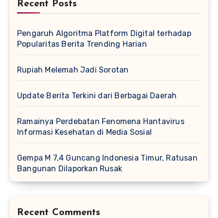
Recent Posts
Pengaruh Algoritma Platform Digital terhadap
Popularitas Berita Trending Harian
Rupiah Melemah Jadi Sorotan
Update Berita Terkini dari Berbagai Daerah
Ramainya Perdebatan Fenomena Hantavirus
Informasi Kesehatan di Media Sosial
Gempa M 7,4 Guncang Indonesia Timur, Ratusan
Bangunan Dilaporkan Rusak
Recent Comments