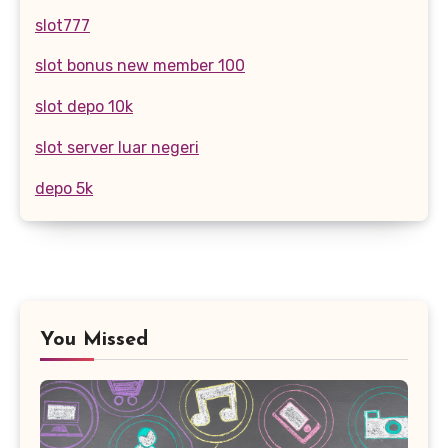
slot777
slot bonus new member 100
slot depo 10k
slot server luar negeri
depo 5k
You Missed