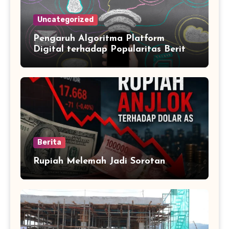
Uncategorized
Pengaruh Algoritma Platform
Digital terhadap Popularitas Berita
Trending Harian
Berita
Rupiah Melemah Jadi Sorotan