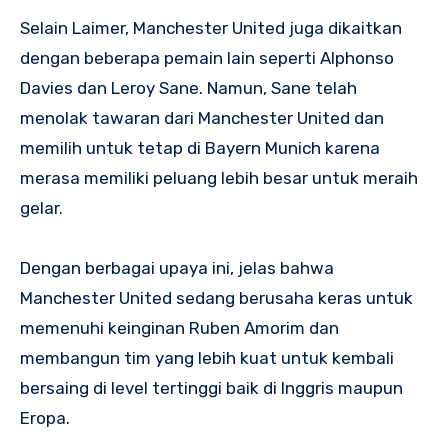
Selain Laimer, Manchester United juga dikaitkan
dengan beberapa pemain lain seperti Alphonso
Davies dan Leroy Sane. Namun, Sane telah
menolak tawaran dari Manchester United dan
memilih untuk tetap di Bayern Munich karena
merasa memiliki peluang lebih besar untuk meraih
gelar.
Dengan berbagai upaya ini, jelas bahwa
Manchester United sedang berusaha keras untuk
memenuhi keinginan Ruben Amorim dan
membangun tim yang lebih kuat untuk kembali
bersaing di level tertinggi baik di Inggris maupun
Eropa.