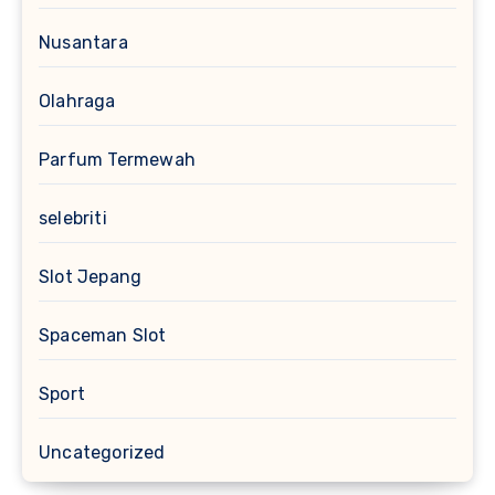
Nusantara
Olahraga
Parfum Termewah
selebriti
Slot Jepang
Spaceman Slot
Sport
Uncategorized