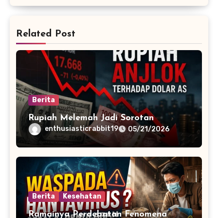
Related Post
Berita
Rupiah Melemah Jadi Sorotan
enthusiasticrabbit19
05/21/2026
Berita
Kesehatan
Ramainya Perdebatan Fenomena