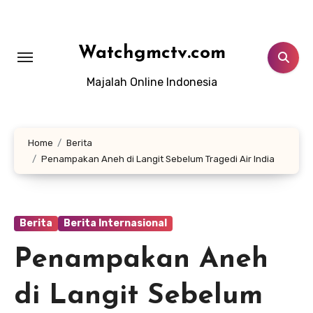
Lewati
ke
konten
Watchgmctv.com
Majalah Online Indonesia
Home
Berita
Penampakan Aneh di Langit Sebelum Tragedi Air India
Berita
Berita Internasional
Penampakan Aneh
di Langit Sebelum