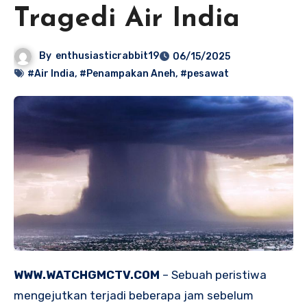
Tragedi Air India
By
enthusiasticrabbit19
06/15/2025
#Air India
,
#Penampakan Aneh
,
#pesawat
WWW.WATCHGMCTV.COM
– Sebuah peristiwa
mengejutkan terjadi beberapa jam sebelum