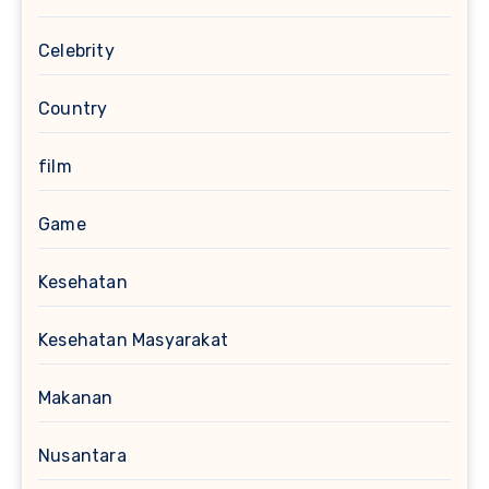
Celebrity
Country
film
Game
Kesehatan
Kesehatan Masyarakat
Makanan
Nusantara