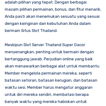
adalah pilihan yang tepat. Dengan berbagai
macam pilihan permainan, bonus, dan fitur menarik,
Anda pasti akan menemukan sesuatu yang sesuai
dengan keinginan dan kebutuhan Anda dalam
bermain Situs Slot Thailand.
Meskipun Slot Server Thailand Super Gacor
menyenangkan, penting untuk bermain dengan
bertanggung jawab. Perjudian online yang baik
akan menawarkan berbagai alat untuk membantu
Member mengelola permainan mereka, seperti
batasan setoran, batasan kerugian, dan batasan
waktu sesi. Member harus mengatur anggaran
untuk diri mereka sendiri, membatasi berapa
banyak waktu yang mereka habiskan untuk