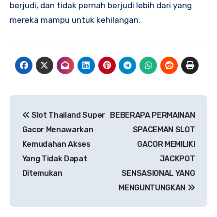
berjudi, dan tidak pernah berjudi lebih dari yang
mereka mampu untuk kehilangan.
Navigasi
Slot Thailand Super
BEBERAPA PERMAINAN
pos
Gacor Menawarkan
SPACEMAN SLOT
Kemudahan Akses
GACOR MEMILIKI
Yang Tidak Dapat
JACKPOT
Ditemukan
SENSASIONAL YANG
MENGUNTUNGKAN