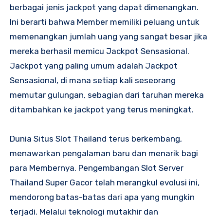
berbagai jenis jackpot yang dapat dimenangkan.
Ini berarti bahwa Member memiliki peluang untuk
memenangkan jumlah uang yang sangat besar jika
mereka berhasil memicu Jackpot Sensasional.
Jackpot yang paling umum adalah Jackpot
Sensasional, di mana setiap kali seseorang
memutar gulungan, sebagian dari taruhan mereka
ditambahkan ke jackpot yang terus meningkat.
Dunia Situs Slot Thailand terus berkembang,
menawarkan pengalaman baru dan menarik bagi
para Membernya. Pengembangan Slot Server
Thailand Super Gacor telah merangkul evolusi ini,
mendorong batas-batas dari apa yang mungkin
terjadi. Melalui teknologi mutakhir dan