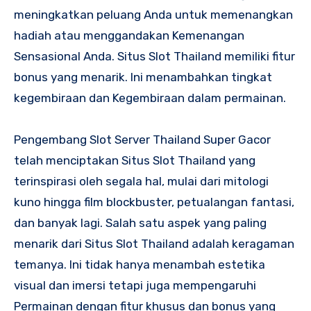
meningkatkan peluang Anda untuk memenangkan
hadiah atau menggandakan Kemenangan
Sensasional Anda. Situs Slot Thailand memiliki fitur
bonus yang menarik. Ini menambahkan tingkat
kegembiraan dan Kegembiraan dalam permainan.
Pengembang Slot Server Thailand Super Gacor
telah menciptakan Situs Slot Thailand yang
terinspirasi oleh segala hal, mulai dari mitologi
kuno hingga film blockbuster, petualangan fantasi,
dan banyak lagi. Salah satu aspek yang paling
menarik dari Situs Slot Thailand adalah keragaman
temanya. Ini tidak hanya menambah estetika
visual dan imersi tetapi juga mempengaruhi
Permainan dengan fitur khusus dan bonus yang