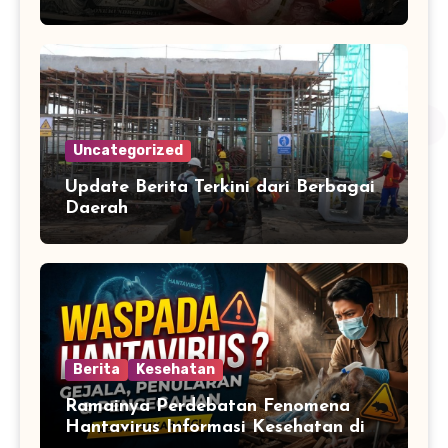
Uncategorized
Update Berita Terkini dari Berbagai
Daerah
Berita
Kesehatan
Ramainya Perdebatan Fenomena
Hantavirus Informasi Kesehatan di