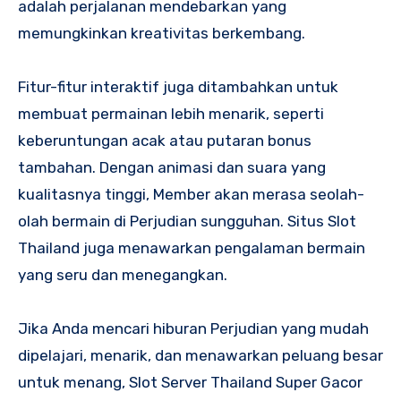
adalah perjalanan mendebarkan yang
memungkinkan kreativitas berkembang.
Fitur-fitur interaktif juga ditambahkan untuk
membuat permainan lebih menarik, seperti
keberuntungan acak atau putaran bonus
tambahan. Dengan animasi dan suara yang
kualitasnya tinggi, Member akan merasa seolah-
olah bermain di Perjudian sungguhan. Situs Slot
Thailand juga menawarkan pengalaman bermain
yang seru dan menegangkan.
Jika Anda mencari hiburan Perjudian yang mudah
dipelajari, menarik, dan menawarkan peluang besar
untuk menang, Slot Server Thailand Super Gacor