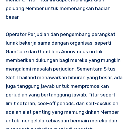
peluang Member untuk memenangkan hadiah
besar.
Operator Perjudian dan pengembang perangkat
lunak bekerja sama dengan organisasi seperti
GamCare dan Gamblers Anonymous untuk
memberikan dukungan bagi mereka yang mungkin
mengalami masalah perjudian. Sementara Situs
Slot Thailand menawarkan hiburan yang besar, ada
juga tanggung jawab untuk mempromosikan
perjudian yang bertanggung jawab. Fitur seperti
limit setoran, cool-off periods, dan self-exclusion
adalah alat penting yang memungkinkan Member
untuk mengelola kebiasaan bermain mereka dan