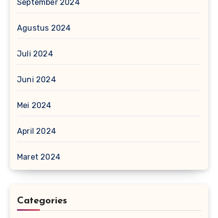
September 2024
Agustus 2024
Juli 2024
Juni 2024
Mei 2024
April 2024
Maret 2024
Categories