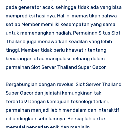
pada generator acak, sehingga tidak ada yang bisa
memprediksi hasilnya. Hal ini memastikan bahwa
setiap Member memiliki kesempatan yang sama
untuk memenangkan hadiah. Permainan Situs Slot
Thailand juga menawarkan keadilan yang lebih
tinggi. Member tidak perlu khawatir tentang
kecurangan atau manipulasi peluang dalam
permainan Slot Server Thailand Super Gacor.
Bergabunglah dengan revolusi Slot Server Thailand
Super Gacor dan jelajahi kemungkinan tak
terbatas! Dengan kemajuan teknologi terkini,
permainan menjadi lebih mendalam dan interaktif
dibandingkan sebelumnya. Bersiaplah untuk
memulai pencarian epik dan menjalin