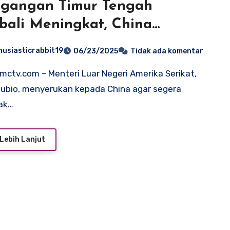
egangan Timur Tengah
ali Meningkat, China
rong Berperan Redam Aksi
husiasticrabbit19
06/23/2025
Tidak ada komentar
ubio, menyerukan kepada China agar segera
ak…
Lebih Lanjut