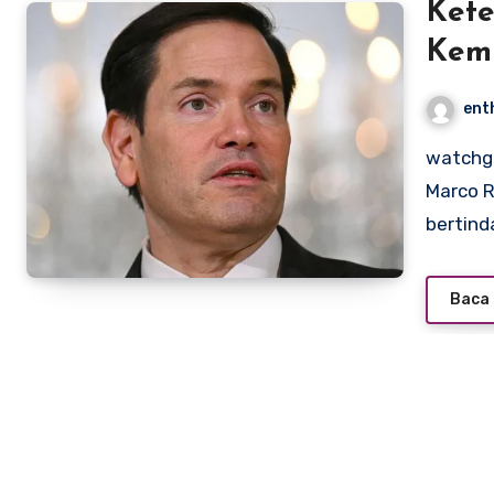
Ket
Kemb
Dido
ent
Iran
watchgmctv.com – Menteri Luar Negeri Amerika Serikat,
Marco R
bertind
Baca 