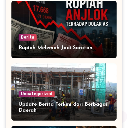
Berita
Rupiah Melemah Jadi Sorotan
Uncategorized
Update Berita Terkini dari Berbagai
Daerah