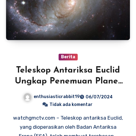
Berita
Teleskop Antariksa Euclid
Ungkap Penemuan Planet
Liar dalam Jumlah Besar
enthusiasticrabbit19
06/07/2024
Tidak ada komentar
watchgmctv.com – Teleskop antariksa Euclid,
yang dioperasikan oleh Badan Antariksa