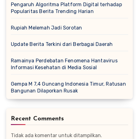
Pengaruh Algoritma Platform Digital terhadap
Popularitas Berita Trending Harian
Rupiah Melemah Jadi Sorotan
Update Berita Terkini dari Berbagai Daerah
Ramainya Perdebatan Fenomena Hantavirus
Informasi Kesehatan di Media Sosial
Gempa M 7,4 Guncang Indonesia Timur, Ratusan
Bangunan Dilaporkan Rusak
Recent Comments
Tidak ada komentar untuk ditampilkan.