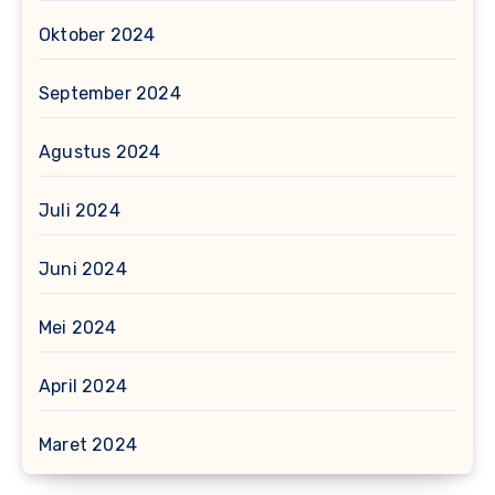
Oktober 2024
September 2024
Agustus 2024
Juli 2024
Juni 2024
Mei 2024
April 2024
Maret 2024