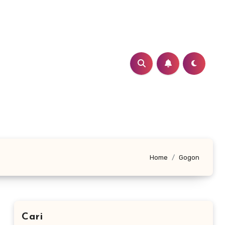
Home
Gogon
Cari