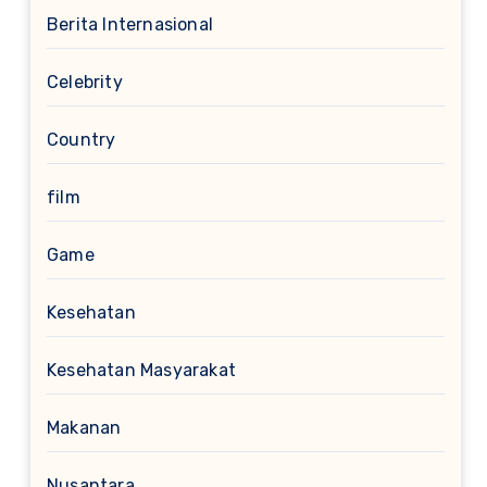
Berita Internasional
Celebrity
Country
film
Game
Kesehatan
Kesehatan Masyarakat
Makanan
Nusantara