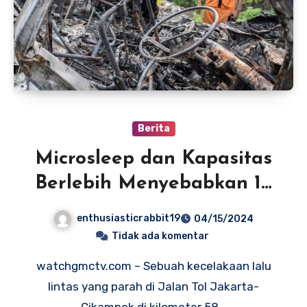
Berita
Microsleep dan Kapasitas
Berlebih Menyebabkan 12
Kehilangan Nyawa
enthusiasticrabbit19
04/15/2024
Tidak ada komentar
watchgmctv.com – Sebuah kecelakaan lalu
lintas yang parah di Jalan Tol Jakarta-