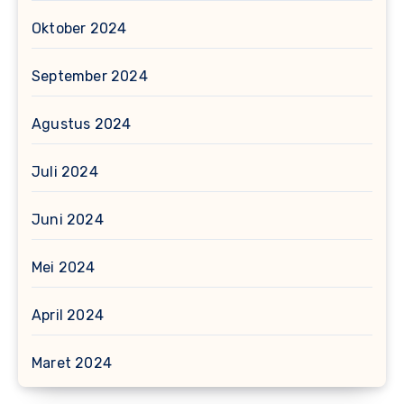
Oktober 2024
September 2024
Agustus 2024
Juli 2024
Juni 2024
Mei 2024
April 2024
Maret 2024