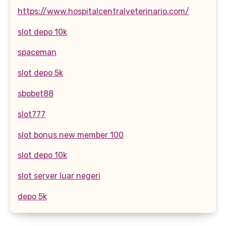
https://www.hospitalcentralveterinario.com/
slot depo 10k
spaceman
slot depo 5k
sbobet88
slot777
slot bonus new member 100
slot depo 10k
slot server luar negeri
depo 5k