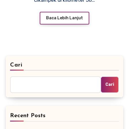
Cikampek di kilometer 58…
Baca Lebih Lanjut
Cari
Cari
Recent Posts