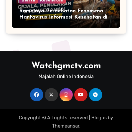
Berita
Kesehatan
Ramainya Perdebatan Fenomena
Hantavirus Informasi Kesehatan di
Media Sosial
Watchgmctv.com
Majalah Online Indonesia
Copyright © All rights reserved
|
Blogus
by
Themeansar
.