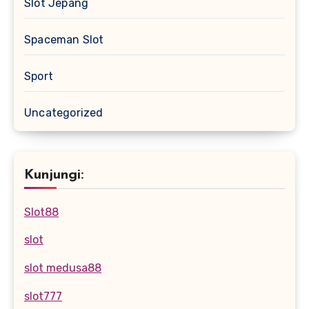
Slot Jepang
Spaceman Slot
Sport
Uncategorized
Kunjungi:
Slot88
slot
slot medusa88
slot777