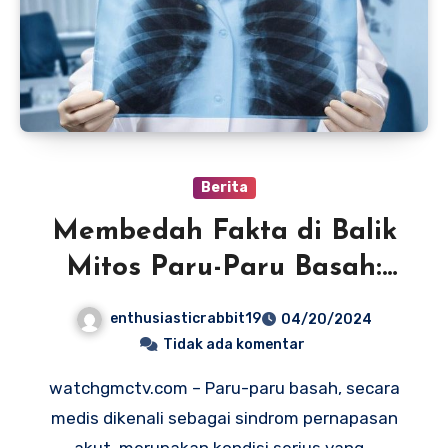
Berita
Membedah Fakta di Balik
Mitos Paru-Paru Basah:
Tidur di Lantai dan
enthusiasticrabbit19
04/20/2024
Penggunaan Kipas Angin
Tidak ada komentar
watchgmctv.com – Paru-paru basah, secara
medis dikenali sebagai sindrom pernapasan