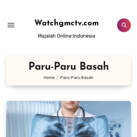
Lewati
ke
konten
Watchgmctv.com
Majalah Online Indonesia
Paru-Paru Basah
Home
Paru-Paru Basah