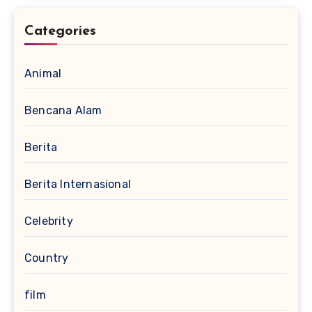
Categories
Animal
Bencana Alam
Berita
Berita Internasional
Celebrity
Country
film