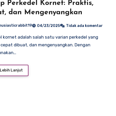
p Perkedel Kornet: Praktis,
at, dan Mengenyangkan
husiasticrabbit19
04/23/2025
Tidak ada komentar
, cepat dibuat, dan mengenyangkan. Dengan
unakan…
Lebih Lanjut