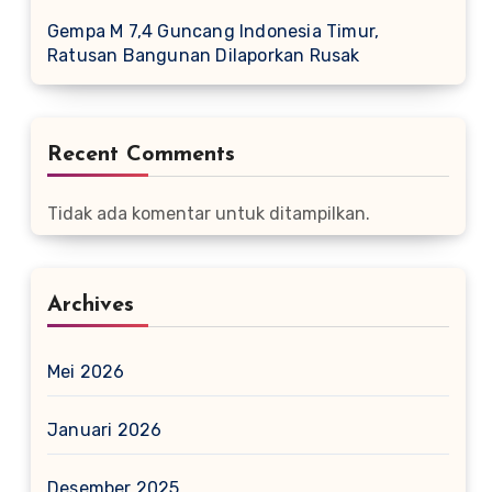
Gempa M 7,4 Guncang Indonesia Timur,
Ratusan Bangunan Dilaporkan Rusak
Recent Comments
Tidak ada komentar untuk ditampilkan.
Archives
Mei 2026
Januari 2026
Desember 2025