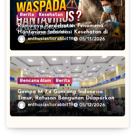
Berita
Kesehatan
Ramainya Perdebatan Fenomena
Hantavirus Informasi Kesehatan di
Media Sosial
enthusiasticrabbit19
05/13/2026
Bencana Alam
Berita
Gempa M 7,4 Guncang Indonesia
Timur, Ratusan Bangunan Dilaporkan
Rusak
enthusiasticrabbit19
05/12/2026