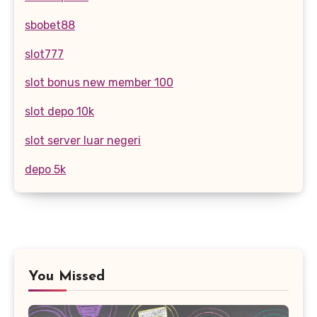
sbobet88
slot777
slot bonus new member 100
slot depo 10k
slot server luar negeri
depo 5k
You Missed