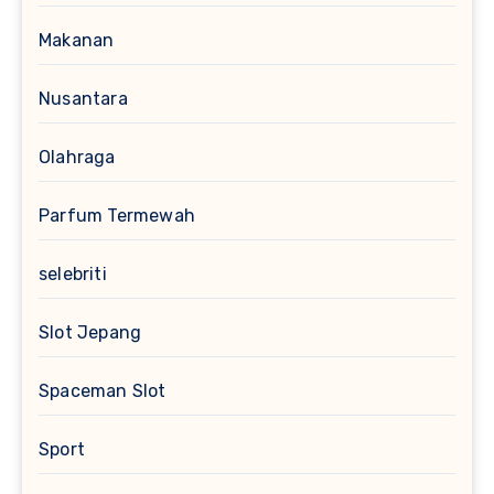
Makanan
Nusantara
Olahraga
Parfum Termewah
selebriti
Slot Jepang
Spaceman Slot
Sport