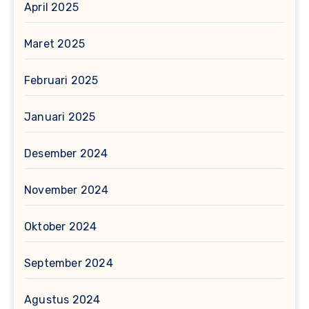
April 2025
Maret 2025
Februari 2025
Januari 2025
Desember 2024
November 2024
Oktober 2024
September 2024
Agustus 2024