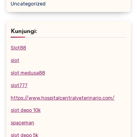
Uncategorized
Kunjungi:
Slot88
slot
slot medusa88
slot777
https://www.hospitalcentralveterinario.com/
slot depo 10k
spaceman
slot depo 5k