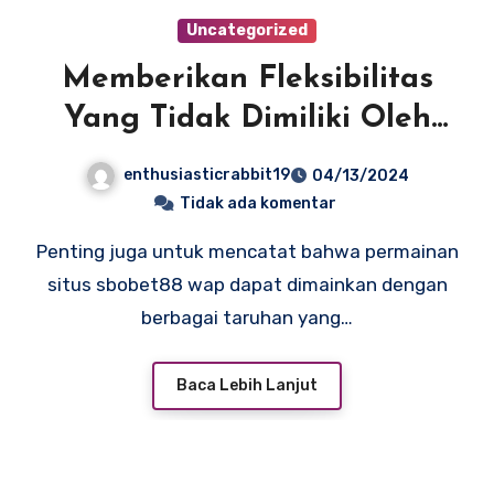
Uncategorized
Memberikan Fleksibilitas
Yang Tidak Dimiliki Oleh
Mesin Slot Fisik
enthusiasticrabbit19
04/13/2024
Tidak ada komentar
Penting juga untuk mencatat bahwa permainan
situs sbobet88 wap dapat dimainkan dengan
berbagai taruhan yang…
Baca Lebih Lanjut