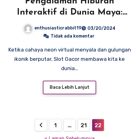
Pengalaman Hiburan
Interaktif di Dunia Maya:
Penyelaman dalam Slot Gacor
enthusiasticrabbit19
03/20/2024
Tidak ada komentar
Ketika cahaya neon virtual menyala dan gulungan
ikonik berputar, Slot Gacor membawa kita ke
dunia…
Baca Lebih Lanjut
Paginasi
1
…
21
22
pos
« Laman Sebelumnya