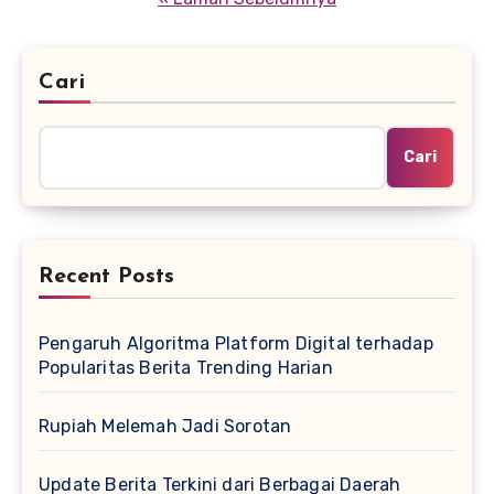
Cari
Cari
Recent Posts
Pengaruh Algoritma Platform Digital terhadap
Popularitas Berita Trending Harian
Rupiah Melemah Jadi Sorotan
Update Berita Terkini dari Berbagai Daerah