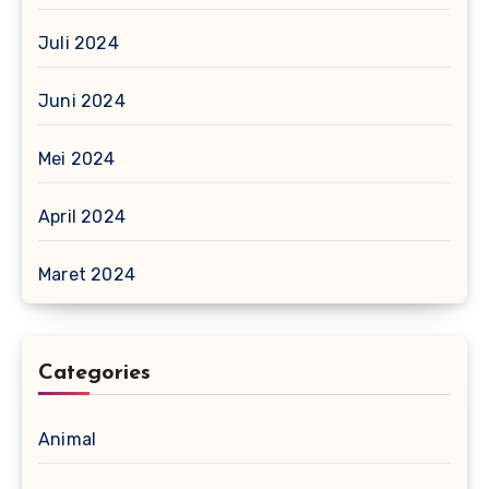
Juli 2024
Juni 2024
Mei 2024
April 2024
Maret 2024
Categories
Animal