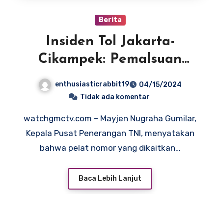
Berita
Insiden Tol Jakarta-
Cikampek: Pemalsuan
Pelat Dinas TNI
enthusiasticrabbit19
04/15/2024
Terbongkar
Tidak ada komentar
watchgmctv.com – Mayjen Nugraha Gumilar,
Kepala Pusat Penerangan TNI, menyatakan
bahwa pelat nomor yang dikaitkan…
Baca Lebih Lanjut