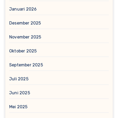
Januari 2026
Desember 2025
November 2025
Oktober 2025
September 2025
Juli 2025
Juni 2025
Mei 2025