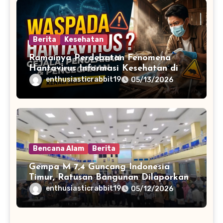
Berita
Kesehatan
Ramainya Perdebatan Fenomena
Hantavirus Informasi Kesehatan di
Media Sosial
enthusiasticrabbit19
05/13/2026
Bencana Alam
Berita
Gempa M 7,4 Guncang Indonesia
Timur, Ratusan Bangunan Dilaporkan
Rusak
enthusiasticrabbit19
05/12/2026