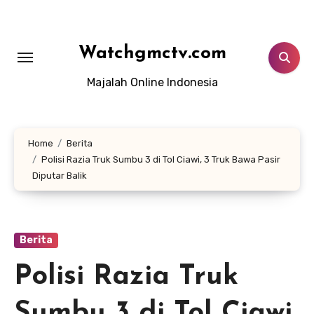
Lewati
ke
konten
Watchgmctv.com
Majalah Online Indonesia
Home
Berita
Polisi Razia Truk Sumbu 3 di Tol Ciawi, 3 Truk Bawa Pasir
Diputar Balik
Berita
Polisi Razia Truk
Sumbu 3 di Tol Ciawi,